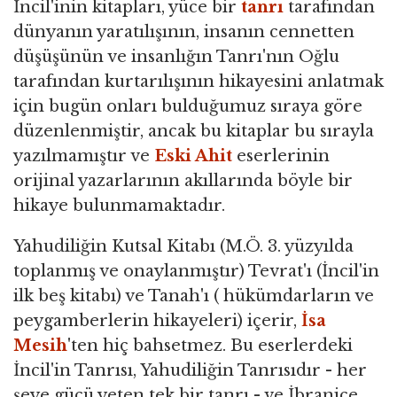
İncil'inin kitapları, yüce bir
tanrı
tarafından
dünyanın yaratılışının, insanın cennetten
düşüşünün ve insanlığın Tanrı'nın Oğlu
tarafından kurtarılışının hikayesini anlatmak
için bugün onları bulduğumuz sıraya göre
düzenlenmiştir, ancak bu kitaplar bu sırayla
yazılmamıştır ve
Eski Ahit
eserlerinin
orijinal yazarlarının akıllarında böyle bir
hikaye bulunmamaktadır.
Yahudiliğin Kutsal Kitabı (M.Ö. 3. yüzyılda
toplanmış ve onaylanmıştır) Tevrat'ı (İncil'in
ilk beş kitabı) ve Tanah'ı ( hükümdarların ve
peygamberlerin hikayeleri) içerir,
İsa
Mesih
'ten hiç bahsetmez. Bu eserlerdeki
İncil'in Tanrısı, Yahudiliğin Tanrısıdır - her
şeye gücü yeten tek bir tanrı - ve İbranice