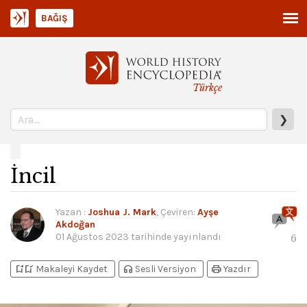
BAĞIŞ
Türkçe
❯
İncil
Yazan
:
Joshua J. Mark
, Çeviren:
Ayşe
Akdoğan
01 Ağustos 2023
tarihinde yayınlandı
6
bookmark_add
bookmark_added
headphones
print
Makaleyi Kaydet
Sesli Versiyon
Yazdır