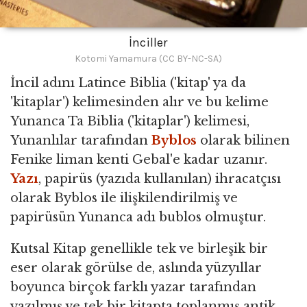
İnciller
Kotomi Yamamura (CC BY-NC-SA)
İncil adını Latince Biblia ('kitap' ya da
'kitaplar') kelimesinden alır ve bu kelime
Yunanca Ta Biblia ('kitaplar') kelimesi,
Yunanlılar tarafından
Byblos
olarak bilinen
Fenike liman kenti Gebal'e kadar uzanır.
Yazı
, papirüs (yazıda kullanılan) ihracatçısı
olarak Byblos ile ilişkilendirilmiş ve
papirüsün Yunanca adı bublos olmuştur.
Kutsal Kitap genellikle tek ve birleşik bir
eser olarak görülse de, aslında yüzyıllar
boyunca birçok farklı yazar tarafından
yazılmış ve tek bir kitapta toplanmış antik