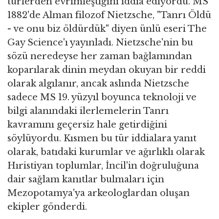
türlerden evrimleştiğini iddia ediyordu. MS
1882'de Alman filozof Nietzsche, "Tanrı Öldü
- ve onu biz öldürdük" diyen ünlü eseri The
Gay Science'ı yayınladı. Nietzsche'nin bu
sözü neredeyse her zaman bağlamından
koparılarak dinin meydan okuyan bir reddi
olarak algılanır, ancak aslında Nietzsche
sadece MS 19. yüzyıl boyunca teknoloji ve
bilgi alanındaki ilerlemelerin Tanrı
kavramını geçersiz hale getirdiğini
söylüyordu. Kısmen bu tür iddialara yanıt
olarak, batıdaki kurumlar ve ağırlıklı olarak
Hıristiyan toplumlar, İncil'in doğruluğuna
dair sağlam kanıtlar bulmaları için
Mezopotamya'ya arkeologlardan oluşan
ekipler gönderdi.