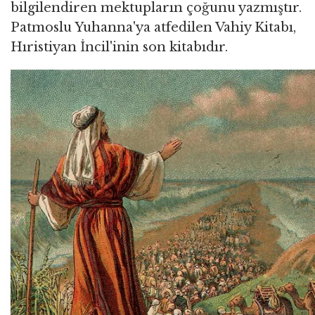
bilgilendiren mektupların çoğunu yazmıştır.
Patmoslu Yuhanna'ya atfedilen Vahiy Kitabı,
Hıristiyan İncil'inin son kitabıdır.