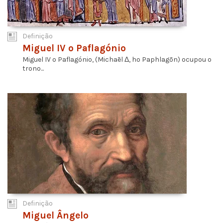
Definição
Miguel IV o Paflagónio
Miguel IV o Paflagónio, (Michaēl Δ, ho Paphlagōn) ocupou o
trono...
Definição
Miguel Ângelo