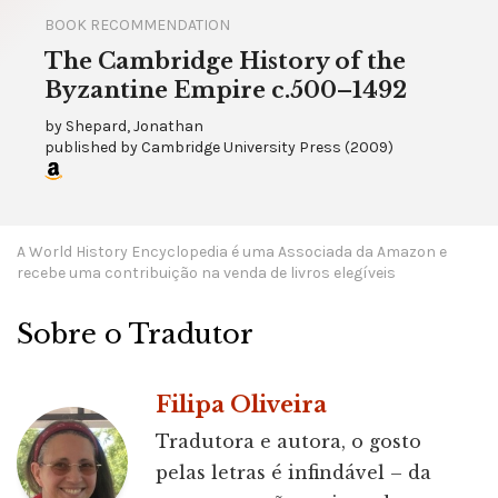
BOOK RECOMMENDATION
The Cambridge History of the
Byzantine Empire c.500–1492
by
Shepard, Jonathan
published by
Cambridge University Press
(
2009
)
A World History Encyclopedia é uma Associada da Amazon e
recebe uma contribuição na venda de livros elegíveis
Sobre o Tradutor
Filipa Oliveira
Tradutora e autora, o gosto
pelas letras é infindável – da