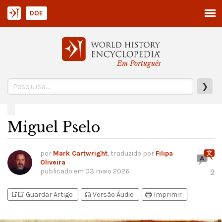
DOE
Em Português
❯
Miguel Pselo
por
Mark Cartwright
, traduzido por
Filipa
Oliveira
publicado em
03 maio 2026
2
bookmark_add
bookmark_added
headphones
print
Guardar Artigo
Versão Áudio
Imprimir