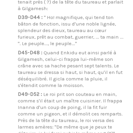
tenait près ( ?) de la tête du taureau et parlait
à Gilgamesh:
D39-D44 :
" Ho! magnifique, qui tend ton
bâton de fonction, issu d'une noble lignée,
splendeur des dieux, taureau au cœur
furieux, prêt au combat, guerrier, ... ta main ...
". Le peuple..., le peuple..."
D45-D48 :
Quand Enkidu eut ainsi parlé à
Gilgamesh, celui-ci frappa lui-même son
crâne avec sa hache pesant sept talents. Le
taureau se dressa si haut, si haut, qu'il en fut
déséquilibré. Il gicla comme la pluie, il
s'étendit comme la moisson.
D49-D52 :
Le roi prit son couteau en main,
comme s'il était un maître cuisinier. Il frappa
Inanna d'un coup de poing, il la fit fuir
comme un pigeon, et il démolit ces remparts.
Près de la tête du taureau, le roi versa des
larmes amères: "De même que je peux te