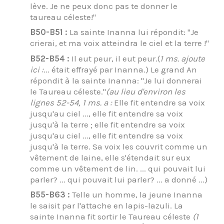
lève. Je ne peux donc pas te donner le
taureau céleste!"
B50-B51 :
La sainte Inanna lui répondit: "Je
crierai, et ma voix atteindra le ciel et la terre !"
B52-B54 :
Il eut peur, il eut peur.(
1 ms. ajoute
ici :
... était effrayé par Inanna.) Le grand An
répondit à la sainte Inanna: "Je lui donnerai
le Taureau céleste."
(au lieu d'environ les
lignes 52-54, 1 ms. a :
Elle fit entendre sa voix
jusqu'au ciel ..., elle fit entendre sa voix
jusqu'à la terre ; elle fit entendre sa voix
jusqu'au ciel ..., elle fit entendre sa voix
jusqu'à la terre. Sa voix les couvrit comme un
vêtement de laine, elle s'étendait sur eux
comme un vêtement de lin. ... qui pouvait lui
parler? ... qui pouvait lui parler? ... a donné ...)
B55-B63 :
Telle un homme, la jeune Inanna
le saisit par l'attache en lapis-lazuli. La
sainte Inanna fit sortir le Taureau céleste
(1