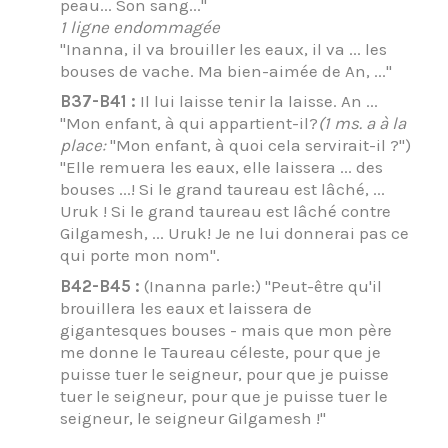
peau... Son sang..."
1 ligne endommagée
"Inanna, il va brouiller les eaux, il va ... les
bouses de vache. Ma bien-aimée de An, ..."
B37-B41 :
Il lui laisse tenir la laisse. An ...
"Mon enfant, à qui appartient-il?
(1 ms. a à la
place:
"Mon enfant, à quoi cela servirait-il ?")
"Elle remuera les eaux, elle laissera ... des
bouses ...! Si le grand taureau est lâché, ...
Uruk ! Si le grand taureau est lâché contre
Gilgamesh, ... Uruk! Je ne lui donnerai pas ce
qui porte mon nom".
B42-B45 :
(Inanna parle:) "Peut-être qu'il
brouillera les eaux et laissera de
gigantesques bouses - mais que mon père
me donne le Taureau céleste, pour que je
puisse tuer le seigneur, pour que je puisse
tuer le seigneur, pour que je puisse tuer le
seigneur, le seigneur Gilgamesh !"