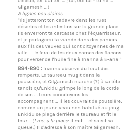
céleste, toi, oui toi, ... ; toi, oui toi - tu ne ..."
Gilgamesh ...)
5 lignes peu claires
"Ils jetteront ton cadavre dans les rues
désertes et tes intestins sur la grande place.
Ils enverront ta carcasse chez l'équarrisseur,
et je partagerai ta viande dans des paniers
aux fils des veuves qui sont citoyennes de ma
ville.... Je ferai de tes deux cornes des flacons
pour verser de l'huile fine à Inanna à E-ana."
B84-B90 :
Inanna observe du haut des
remparts. Le taureau mugit dans la
poussière, et Gilgamesh marche (?) à sa tête
tandis qu'Enkidu grimpe le long de la corde
de son ... Leurs concitoyens les
accompagnent ... Il les couvrait de poussière,
comme un jeune veau non habitué au joug.
Enkidu se plaça derrière le taureau et fit le
tour ...
(1 ms. a la place
: Il mit ... et saisit sa
queue.) Il s'adressa à son maître Gilgamesh: