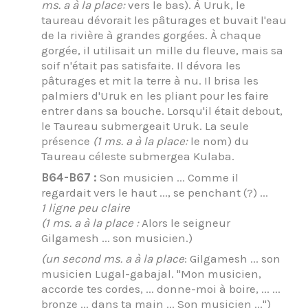
ms. a à la place:
vers le bas). À Uruk, le
taureau dévorait les pâturages et buvait l'eau
de la rivière à grandes gorgées. À chaque
gorgée, il utilisait un mille du fleuve, mais sa
soif n'était pas satisfaite. Il dévora les
pâturages et mit la terre à nu. Il brisa les
palmiers d'Uruk en les pliant pour les faire
entrer dans sa bouche. Lorsqu'il était debout,
le Taureau submergeait Uruk. La seule
présence
(1 ms. a à la place:
le nom) du
Taureau céleste submergea Kulaba.
B64-B67 :
Son musicien ... Comme il
regardait vers le haut ..., se penchant (?) ...
1 ligne peu claire
(1 ms. a à la place :
Alors le seigneur
Gilgamesh ... son musicien.)
(un second ms. a à la place
: Gilgamesh ... son
musicien Lugal-gabajal. "Mon musicien,
accorde tes cordes, ... donne-moi à boire, ... ...
bronze ... dans ta main ... Son musicien ...")