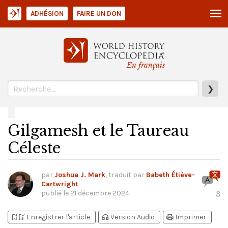
ADHÉSION
FAIRE UN DON
En français
❯
Gilgamesh et le Taureau
Céleste
par
Joshua J. Mark
, traduit par
Babeth Étiève-
Cartwright
publié le
21 décembre 2024
3
bookmark_add
bookmark_added
headphones
print
Enregistrer l'article
Version Audio
Imprimer