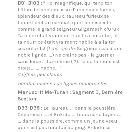
B91-B103 :
" Ho! magnifique, qui tend ton
bâton de fonction, issu d'une noble lignée,
splendeur des dieux, taureau furieux se
tenant prêt au combat, que l'on respecte
comme le grand seigneur Gilgamesh d'Uruk!
Ta mère était vraiment habile à enfanter, et
ta nourrice était vraiment habile à allaiter
ses enfants!
(1 ms. ajoute
: Seigneur issu d'une
noble lignée, ...) Ne crains pas - le guerrier
sans force ... lui-même ( ?). Là où la route est
droite... ... hache... "
4 lignes peu claires
nombre inconnu de lignes manquantes
Manuscrit Me-Turan : Segment D, Dernière
Section:
D33-D38 :
Le Taureau ... dans la poussière.
Gilgamesh ... et Enkidu ... Leurs concitoyens ...
... dans la poussière, comme un jeune veau
qui n'est pas habitué au joug. Enkidu se