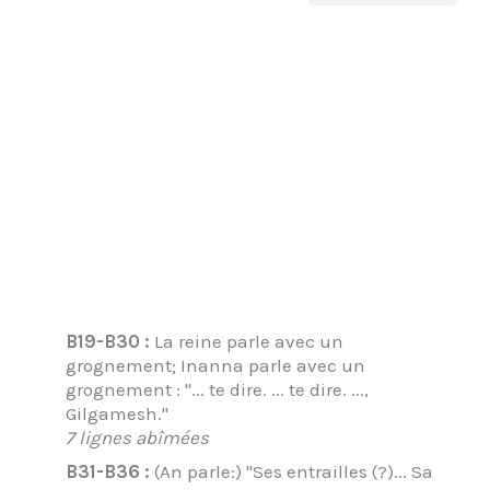
B19-B30 :
La reine parle avec un
grognement; Inanna parle avec un
grognement : "... te dire. ... te dire. ...,
Gilgamesh."
7 lignes abîmées
B31-B36 :
(An parle:) "Ses entrailles (?)... Sa