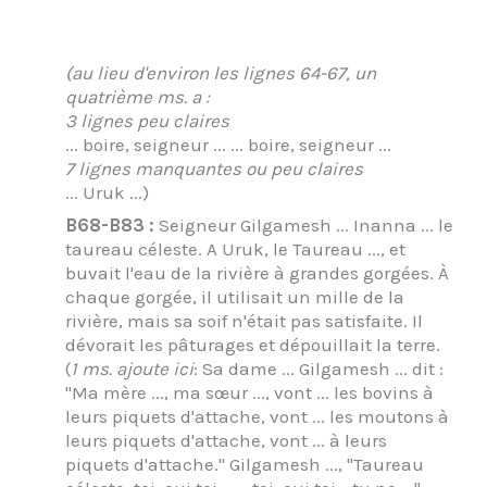
(au lieu d'environ les lignes 64-67, un
quatrième ms. a :
3 lignes peu claires
... boire, seigneur ... ... boire, seigneur ...
7 lignes manquantes ou peu claires
... Uruk ...)
B68-B83 :
Seigneur Gilgamesh ... Inanna ... le
taureau céleste. A Uruk, le Taureau ..., et
buvait l'eau de la rivière à grandes gorgées. À
chaque gorgée, il utilisait un mille de la
rivière, mais sa soif n'était pas satisfaite. Il
dévorait les pâturages et dépouillait la terre.
(
1 ms. ajoute ici
: Sa dame ... Gilgamesh ... dit :
"Ma mère ..., ma sœur ..., vont ... les bovins à
leurs piquets d'attache, vont ... les moutons à
leurs piquets d'attache, vont ... à leurs
piquets d'attache." Gilgamesh ..., "Taureau