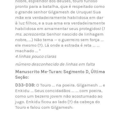
nobre, esplendor dos deuses, touro furioso
pronto para a batalha, que é respeitado como
o grande senhor Gilgamesh de Uruque! Sua
mãe era verdadeiramente habilidosa em dar
à luz filhos, e a sua ama era verdadeiramente
habilidosa em amamentar seus protegidos! (
1
ms. acrescenta
: Senhor nascido de linhagem
nobre, ...) Não tema — o guerreiro sem força ...
ele mesmo (?). Lá onde a estrada é reta ... ...
machado ... "
4 linhas pouco claras
número desconhecido de linhas em falta
Manuscrito Me-Turan: Segmento D, Última
Seção:
D33-D38:
O Touro ... na poeira. Gilgamesh ... e
Enkidu ... Seus concidadãos ... ... com poeira,
como um bezerro jovem não acostumado ao
jugo. Enkidu ficou ao lado (?) da cabeça do
Touro e falou com Gilgamesh: