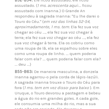
assustado. (
1 ms. acrescenta aqui:
... ficou
assustado com Inanna.) O Grande An
respondeu à sagrada Inanna: "Eu lhe darei o
Touro do Céu." (
em vez das linhas 52-54,
aproximadamente, 1 ms. tem
: Ela fez sua voz
chegar ao céu ..., ela fez sua voz chegar à
terra; ela fez sua voz chegar ao céu ..., ela fez
sua voz chegar à terra. Ela os cobriu como
uma roupa de lã, ela se espalhou sobre eles
como uma roupa de linho. ... quem poderia
falar com ela? ... quem poderia falar com ela?
... deu ...)
B55-B63:
De maneira masculina, a donzela
Inanna agarrou-o pela corda de lápis-lazúli.
A sagrada Inanna trouxe o Touro do Céu para
fora (
1 ms. tem em vez disso: para baixo
). Em
Uruque, o Touro devorou a pastagem e bebeu
a água do rio em grandes goles. A cada gole,
ele consumia uma milha do rio, mas a sua