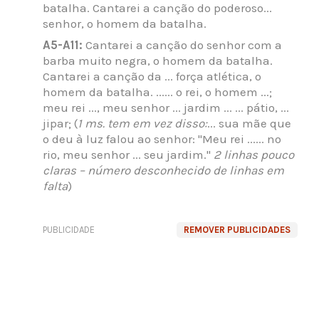
batalha. Cantarei a canção do poderoso...
senhor, o homem da batalha.
A5-A11:
Cantarei a canção do senhor com a
barba muito negra, o homem da batalha.
Cantarei a canção da ... força atlética, o
homem da batalha. ...... o rei, o homem ...;
meu rei ..., meu senhor ... jardim ... ... pátio, ...
jipar; (
1 ms. tem em vez disso:
... sua mãe que
o deu à luz falou ao senhor: "Meu rei ...... no
rio, meu senhor ... seu jardim."
2 linhas pouco
claras – número desconhecido de linhas em
falta
)
PUBLICIDADE
REMOVER PUBLICIDADES