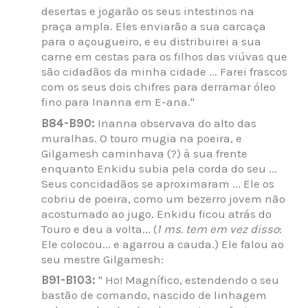
desertas e jogarão os seus intestinos na
praça ampla. Eles enviarão a sua carcaça
para o açougueiro, e eu distribuirei a sua
carne em cestas para os filhos das viúvas que
são cidadãos da minha cidade ... Farei frascos
com os seus dois chifres para derramar óleo
fino para Inanna em E-ana."
B84-B90:
Inanna observava do alto das
muralhas. O touro mugia na poeira, e
Gilgamesh caminhava (?) à sua frente
enquanto Enkidu subia pela corda do seu ...
Seus concidadãos se aproximaram ... Ele os
cobriu de poeira, como um bezerro jovem não
acostumado ao jugo. Enkidu ficou atrás do
Touro e deu a volta... (
1 ms. tem em vez disso
:
Ele colocou... e agarrou a cauda.) Ele falou ao
seu mestre Gilgamesh:
B91-B103:
" Ho! Magnífico, estendendo o seu
bastão de comando, nascido de linhagem