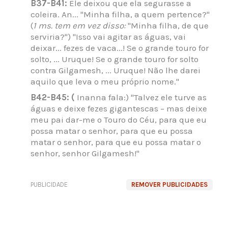
B37-B41:
Ele deixou que ela segurasse a
coleira. An... "Minha filha, a quem pertence?"
(
1 ms. tem em vez disso:
"Minha filha, de que
serviria?") "Isso vai agitar as águas, vai
deixar... fezes de vaca...! Se o grande touro for
solto, ... Uruque! Se o grande touro for solto
contra Gilgamesh, ... Uruque! Não lhe darei
aquilo que leva o meu próprio nome."
B42-B45: (
Inanna fala:) "Talvez ele turve as
águas e deixe fezes gigantescas – mas deixe
meu pai dar-me o Touro do Céu, para que eu
possa matar o senhor, para que eu possa
matar o senhor, para que eu possa matar o
senhor, senhor Gilgamesh!"
PUBLICIDADE
REMOVER PUBLICIDADES