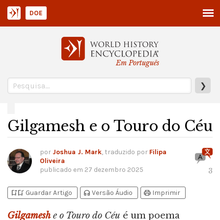
DOE
Em Português
❯
Gilgamesh e o Touro do Céu
por
Joshua J. Mark
, traduzido por
Filipa
Oliveira
publicado em
27 dezembro 2025
3
bookmark_add
bookmark_added
headphones
print
Guardar Artigo
Versão Áudio
Imprimir
Gilgamesh
e o Touro do Céu
é um poema