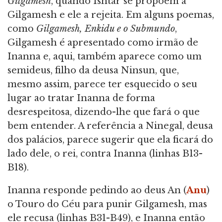
Gilgamesh
, quando Ishtar se propõem a
Gilgamesh e ele a rejeita. Em alguns poemas,
como
Gilgamesh, Enkidu e o Submundo
,
Gilgamesh é apresentado como irmão de
Inanna e, aqui, também aparece como um
semideus, filho da deusa Ninsun, que,
mesmo assim, parece ter esquecido o seu
lugar ao tratar Inanna de forma
desrespeitosa, dizendo-lhe que fará o que
bem entender. A referência a Ninegal, deusa
dos palácios, parece sugerir que ela ficará do
lado dele, o rei, contra Inanna (linhas B13-
B18).
Inanna responde pedindo ao deus An (
Anu
)
o Touro do Céu para punir Gilgamesh, mas
ele recusa (linhas B31-B49), e Inanna então