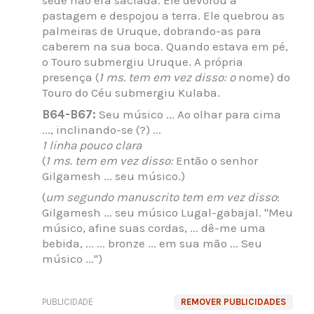
sede não era saciada. Ele devorou a
pastagem e despojou a terra. Ele quebrou as
palmeiras de Uruque, dobrando-as para
caberem na sua boca. Quando estava em pé,
o Touro submergiu Uruque. A própria
presença (
1 ms. tem em vez disso: o
nome) do
Touro do Céu submergiu Kulaba.
B64-B67:
Seu músico ... Ao olhar para cima
..., inclinando-se (?) ...
1 linha pouco clara
(
1 ms. tem em vez disso:
Então o senhor
Gilgamesh ... seu músico.)
(
um segundo manuscrito tem em vez disso
:
Gilgamesh ... seu músico Lugal-gabajal. "Meu
músico, afine suas cordas, ... dê-me uma
bebida, ... ... bronze ... em sua mão ... Seu
músico ...")
PUBLICIDADE
REMOVER PUBLICIDADES