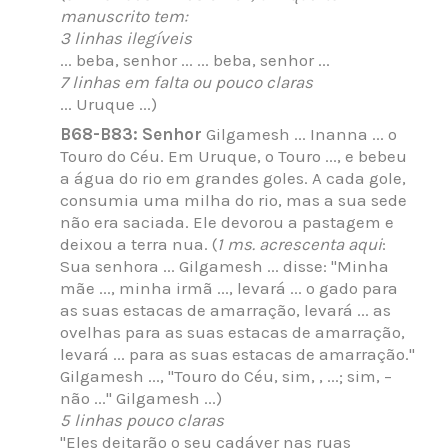
manuscrito tem:
3 linhas ilegíveis
... beba, senhor ... ... beba, senhor ...
7 linhas em falta ou pouco claras
... Uruque ...)
B68-B83: Senhor
Gilgamesh ... Inanna ... o
Touro do Céu. Em Uruque, o Touro ..., e bebeu
a água do rio em grandes goles. A cada gole,
consumia uma milha do rio, mas a sua sede
não era saciada. Ele devorou a pastagem e
deixou a terra nua. (
1 ms. acrescenta aqui
:
Sua senhora ... Gilgamesh ... disse: "Minha
mãe ..., minha irmã ..., levará ... o gado para
as suas estacas de amarração, levará ... as
ovelhas para as suas estacas de amarração,
levará ... para as suas estacas de amarração."
Gilgamesh ..., "Touro do Céu, sim, , ...; sim, –
não ..." Gilgamesh ...)
5 linhas pouco claras
"Eles deitarão o seu cadáver nas ruas