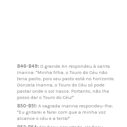
B46-B49:
O grande An respondeu à santa
Inanna: "Minha filha, o Touro do Céu não
teria pasto, pois seu pasto está no horizonte.
Donzela Inanna, o Touro do Céu só pode
pastar onde o sol nasce. Portanto, não lhe
posso dar o Touro do Céu!"
B50-B51:
A sagrada Inanna respondeu-lhe:
"Eu gritarei e farei com que a minha voz
alcance o céu e a terra!"
B52-B54:
Ele ficou assustado, ele ficou