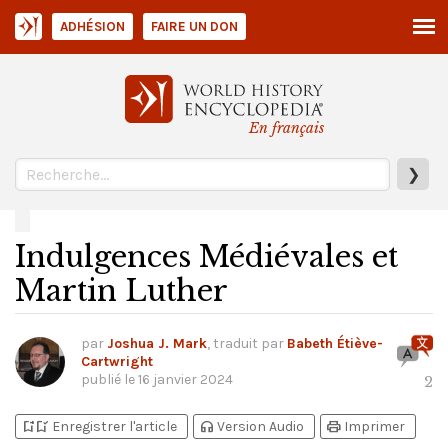
ADHÉSION
FAIRE UN DON
En français
❯
Indulgences Médiévales et
Martin Luther
par
Joshua J. Mark
, traduit par
Babeth Étiève-
Cartwright
publié le
16 janvier 2024
2
bookmark_add
bookmark_added
headphones
print
Enregistrer l'article
Version Audio
Imprimer