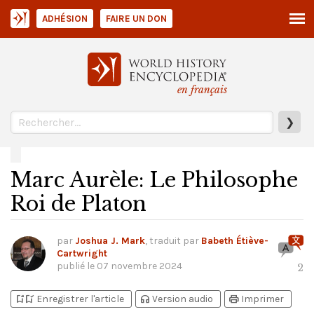
ADHÉSION
FAIRE UN DON
en français
❯
Marc Aurèle: Le Philosophe
Roi de Platon
par
Joshua J. Mark
, traduit par
Babeth Étiève-
Cartwright
publié le
07 novembre 2024
2
bookmark_add
bookmark_added
headphones
print
Enregistrer l'article
Version audio
Imprimer