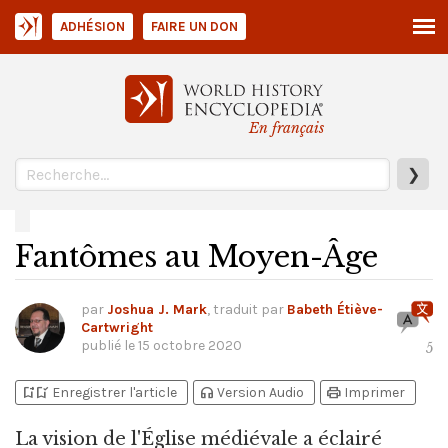
ADHÉSION
FAIRE UN DON
En français
❯
Fantômes au Moyen-Âge
par
Joshua J. Mark
, traduit par
Babeth Étiève-
Cartwright
publié le
15 octobre 2020
5
bookmark_add
bookmark_added
headphones
print
Enregistrer l'article
Version Audio
Imprimer
La vision de l'Église médiévale a éclairé