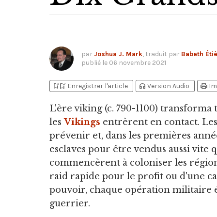
par
Joshua J. Mark
, traduit par
Babeth Éti
publié le
06 novembre 2021
bookmark_add
bookmark_added
headphones
print
Enregistrer l'article
Version Audio
Im
L'ère viking
(c. 790-1100) transforma 
les
Vikings
entrèrent en contact. Le
prévenir et, dans les premières année
esclaves pour être vendus aussi vite qu
commencèrent à coloniser les régions q
raid rapide pour le profit ou d'une c
pouvoir, chaque opération militaire é
guerrier.