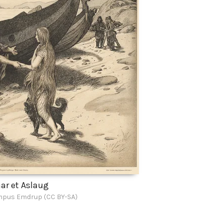
ar et Aslaug
ampus Emdrup (CC BY-SA)