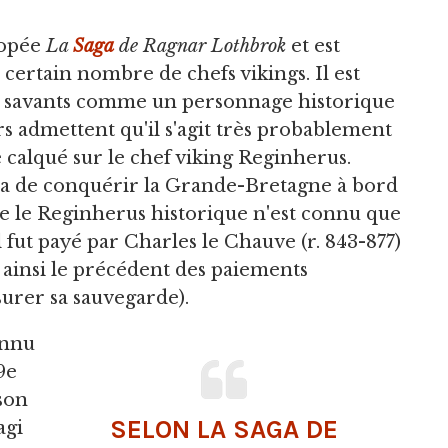
popée
La
Saga
de Ragnar Lothbrok
et est
rtain nombre de chefs vikings. Il est
s savants comme un personnage historique
s admettent qu'il s'agit très probablement
 calqué sur le chef viking Reginherus.
ta de conquérir la Grande-Bretagne à bord
e le Reginherus historique n'est connu que
il fut payé par Charles le Chauve (r. 843-877)
nt ainsi le précédent des paiements
surer sa sauvegarde).
onnu
9e
son
SELON LA SAGA DE
agi