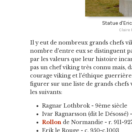
Statue d'Eri
Claire
Il y eut de nombreux grands chefs vik
nombre d'entre eux se distinguent pa
par les valeurs que leur histoire inca
pas un chef viking très connu mais, d
courage viking et l'éthique guerriè
figurer sur une liste de grands chefs
les suivants:
Ragnar Lothbrok - 9ème siècle
Ivar Ragnarsson (dit le Désossé) 
Rollon
de Normandie - r. 911-92
Erik le Rouge - c. 950-c.1003