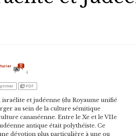
turier
4
picture_as_pdf
primer
PDF
on israélite et judéenne (du Royaume unifié
er au sein de la culture sémitique
ulture cananéenne. Entre le Xe et le VIIe
et judéenne antique était polythéiste. Ce
 une dévotion plus particulière à une ou