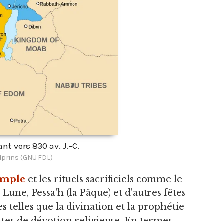
nt vers 830 av. J.-C.
dprins (GNU FDL)
emple
et les rituels sacrificiels comme le
Lune, Pessa'h (la Pâque) et d'autres fêtes
s telles que la divination et la prophétie
tes de dévotion religieuse. En termes