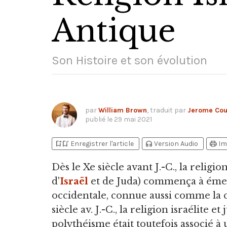
Antique
Son Histoire et son évolution
par
William Brown
, traduit par
Jerome Cou
publié le
29 mai 2021
bookmark_add
bookmark_added
headphones
print
Enregistrer l'article
Version Audio
Im
Dès le Xe siècle avant J.
-C., la religi
d'
Israël
et de Juda) commença à émerg
occidentale, connue aussi comme la c
siècle av. J.-C., la religion israélite 
polythéisme était toutefois associé à