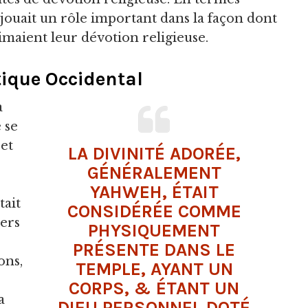
ouait un rôle important dans la façon dont
rimaient leur dévotion religieuse.
tique Occidental
a
 se
 et
LA DIVINITÉ ADORÉE,
GÉNÉRALEMENT
YAHWEH, ÉTAIT
tait
CONSIDÉRÉE COMME
vers
PHYSIQUEMENT
PRÉSENTE DANS LE
ions,
TEMPLE, AYANT UN
CORPS, & ÉTANT UN
a
DIEU
PERSONNEL DOTÉ