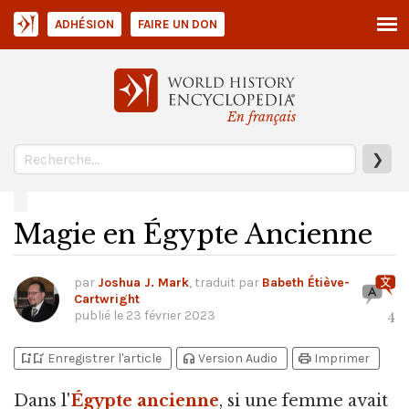
ADHÉSION
FAIRE UN DON
En français
❯
Magie en Égypte Ancienne
par
Joshua J. Mark
, traduit par
Babeth Étiève-
Cartwright
publié le
23 février 2023
4
bookmark_add
bookmark_added
headphones
print
Enregistrer l'article
Version Audio
Imprimer
Dans l'
Égypte ancienne
,
si une femme avait