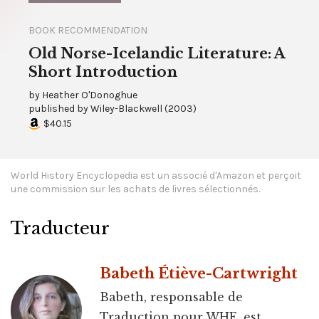
BOOK RECOMMENDATION
Old Norse-Icelandic Literature: A
Short Introduction
by
Heather O'Donoghue
published by
Wiley-Blackwell
(
2003
)
$40.15
World History Encyclopedia est un associé d'Amazon et perçoit
une commission sur les achats de livres sélectionnés.
Traducteur
Babeth Étiève-Cartwright
Babeth, responsable de
Traduction pour WHE, est