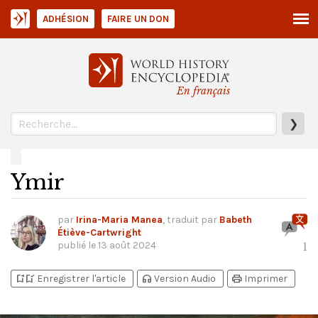
ADHÉSION
FAIRE UN DON
En français
❯
Ymir
par
Irina-Maria Manea
, traduit par
Babeth
Étiève-Cartwright
publié le
13 août 2024
1
bookmark_add
bookmark_added
headphones
print
Enregistrer l'article
Version Audio
Imprimer