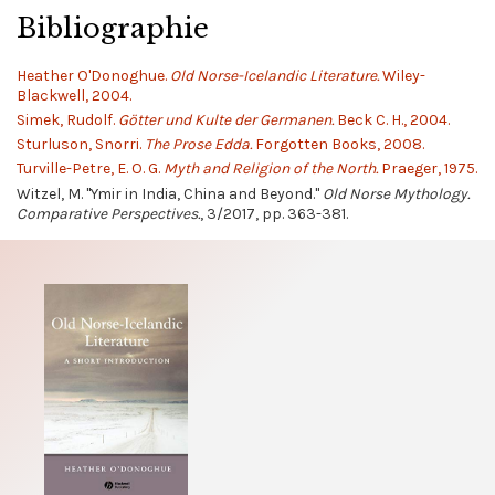
Bibliographie
Heather O'Donoghue.
Old Norse-Icelandic Literature.
Wiley-
Blackwell, 2004.
Simek, Rudolf.
Götter und Kulte der Germanen.
Beck C. H., 2004.
Sturluson, Snorri.
The Prose Edda.
Forgotten Books, 2008.
Turville-Petre, E. O. G.
Myth and Religion of the North.
Praeger, 1975.
Witzel, M. "Ymir in India, China and Beyond."
Old Norse Mythology.
Comparative Perspectives.
, 3/2017, pp. 363-381.