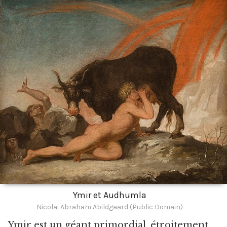
Ymir et Audhumla
Nicolai Abraham Abildgaard (Public Domain)
Ymir est un géant primordial,
étroitement