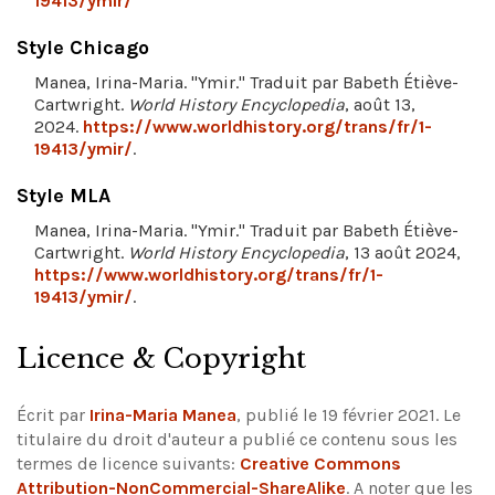
19413/ymir/
Style Chicago
Manea, Irina-Maria. "Ymir." Traduit par Babeth Étiève-
Cartwright.
World History Encyclopedia
, août 13,
2024.
https://www.worldhistory.org/trans/fr/1-
19413/ymir/
.
Style MLA
Manea, Irina-Maria. "Ymir." Traduit par Babeth Étiève-
Cartwright.
World History Encyclopedia
, 13 août 2024,
https://www.worldhistory.org/trans/fr/1-
19413/ymir/
.
Licence & Copyright
Écrit par
Irina-Maria Manea
, publié le 19 février 2021. Le
titulaire du droit d'auteur a publié ce contenu sous les
termes de licence suivants:
Creative Commons
Attribution-NonCommercial-ShareAlike
.
A noter que les