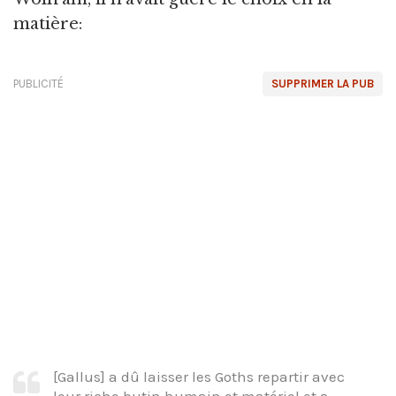
matière:
PUBLICITÉ
SUPPRIMER LA PUB
[Gallus] a dû laisser les Goths repartir avec
leur riche butin humain et matériel et a