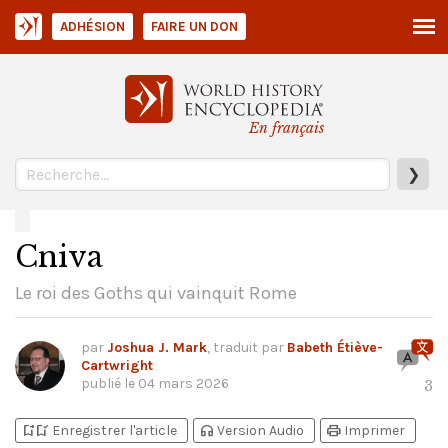
ADHÉSION
FAIRE UN DON
En français
❯
Cniva
Le roi des Goths qui vainquit Rome
par
Joshua J. Mark
, traduit par
Babeth Étiève-
Cartwright
publié le
04 mars 2026
3
bookmark_add
bookmark_added
headphones
print
Enregistrer l'article
Version Audio
Imprimer