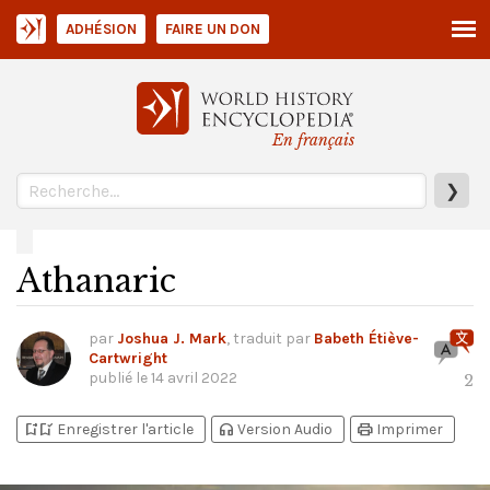
ADHÉSION
FAIRE UN DON
En français
❯
Athanaric
par
Joshua J. Mark
, traduit par
Babeth Étiève-
Cartwright
publié le
14 avril 2022
2
bookmark_add
bookmark_added
headphones
print
Enregistrer l'article
Version Audio
Imprimer