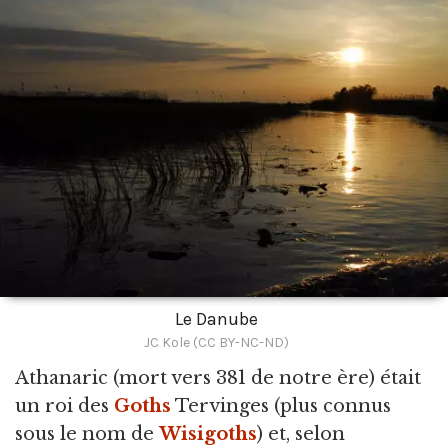
Le Danube
JC Kole (CC BY-NC-ND)
Athanaric
(mort vers 381 de notre ère) était
un roi des
Goths
Tervinges (plus connus
sous le nom de
Wisigoths
) et, selon