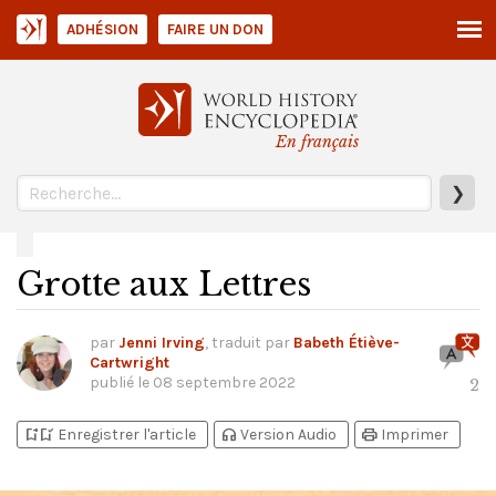
ADHÉSION
FAIRE UN DON
En français
❯
Grotte aux Lettres
par
Jenni Irving
, traduit par
Babeth Étiève-
Cartwright
publié le
08 septembre 2022
2
bookmark_add
bookmark_added
headphones
print
Enregistrer l'article
Version Audio
Imprimer