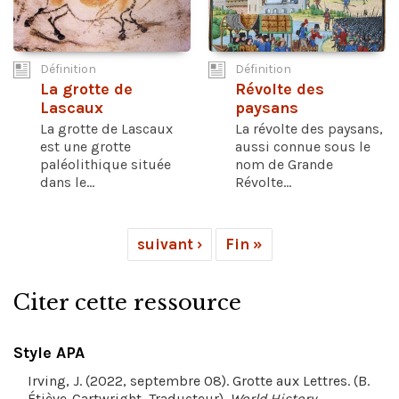
Définition
Définition
La grotte de
Révolte des
Lascaux
paysans
La grotte de Lascaux
La révolte des paysans,
est une grotte
aussi connue sous le
paléolithique située
nom de Grande
dans le...
Révolte...
suivant ›
Fin »
Citer cette ressource
Style APA
Irving, J. (2022, septembre 08). Grotte aux Lettres. (B.
Étiève-Cartwright, Traducteur).
World History