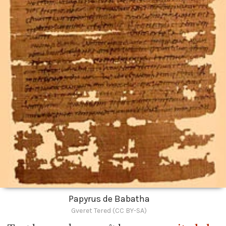
Papyrus de Babatha
Gveret Tered (CC BY-SA)