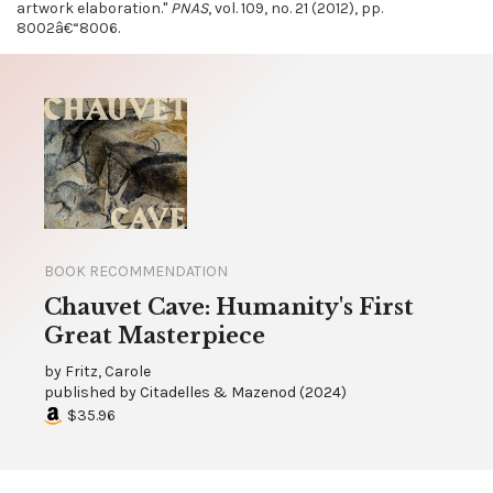
artwork elaboration."
PNAS
, vol. 109, no. 21 (2012), pp.
8002â€“8006.
BOOK RECOMMENDATION
Chauvet Cave: Humanity's First
Great Masterpiece
by
Fritz, Carole
published by
Citadelles & Mazenod
(
2024
)
$35.96