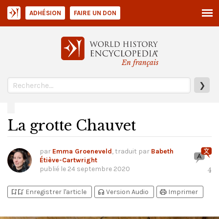
ADHÉSION
FAIRE UN DON
En français
❯
La grotte Chauvet
par
Emma Groeneveld
, traduit par
Babeth
Étiève-Cartwright
publié le
24 septembre 2020
4
bookmark_add
bookmark_added
headphones
print
Enregistrer l'article
Version Audio
Imprimer