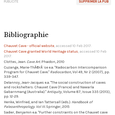
PUBLICITÉ
SUPPRIMER LA PUB
Bibliographie
Chauvet Cave - official website
, accessed 10 Feb 2017.
Chauvet Cave granted World Heritage status
, accessed 10 Feb
2017.
Clottes, Jean.
Cave Art.
Phaidon, 2010
Cuzange, Marie-ThÃ©rÃ¨se e.a. "Radiocarbon Intercomparison
Program for Chauvet Cave."
Radiocarbon
, Vol 49, Nr 2 (2007), pp.
339-347.
Delannoy, Jean-Jacques e.a. "The social construction of caves
and rockshelters: Chauvet Cave (France) and Nawarla
Gabarnmang (Australia)."
Antiquity
, Volume 87, Issue 335 (2013),
pp. 12-29.
Henke, Winfried, and Ian Tattersall (eds.).
Handbook of
Paleoanthropology. Vol III.
Springer, 2015
Sadier, Benjamin e.a. "Further constraints on the Chauvet cave