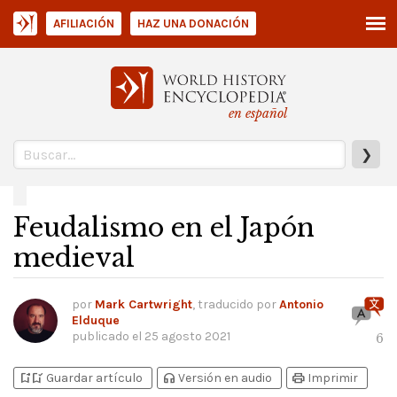
AFILIACIÓN
HAZ UNA DONACIÓN
en español
❯
Feudalismo en el Japón
medieval
por
Mark Cartwright
, traducido por
Antonio
Elduque
publicado el
25 agosto 2021
6
bookmark_add
bookmark_added
headphones
print
Guardar artículo
Versión en audio
Imprimir