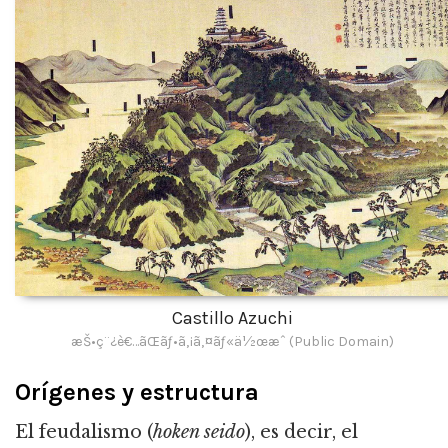
Castillo Azuchi
æŠ•ç¨¿è€…ãŒãƒ•ã‚¡ã‚¤ãƒ«ä½œæˆ (Public Domain)
Orígenes y estructura
El feudalismo (
hoken seido
), es decir, el