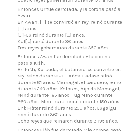
Cuatro reyes gobernaron durante 177 años.
Entonces Ur fue derrotada, y la corona pasó a
Awan.
En Awan, [...] se convirtió en rey; reinó durante
[...] años.
[...]-Lu reinó durante [...] años.
Kul[...] reinó durante 36 años.
Tres reyes gobernaron durante 356 años.
Entonces Awan fue derrotada y la corona
pasó a Kišh.
En Kišh, Su-suda, el batanero, se convirtió en
rey; reinó durante 200 años.
Dadase reinó
durante 81 años.
Mamagal, el barquero, reinó
durante 240 años.
Kalbum, hijo de Mamagal,
reinó durante 195 años.
Tug reinó durante
360 años.
Men-nuna reinó durante 180 años.
Enbi-Ištar reinó durante 290 años.
Lugalgu
reinó durante 360 años.
Ocho reyes que reinaron durante 3.195 años.
Entonces Kišh fue derrotado, y la corona pasó