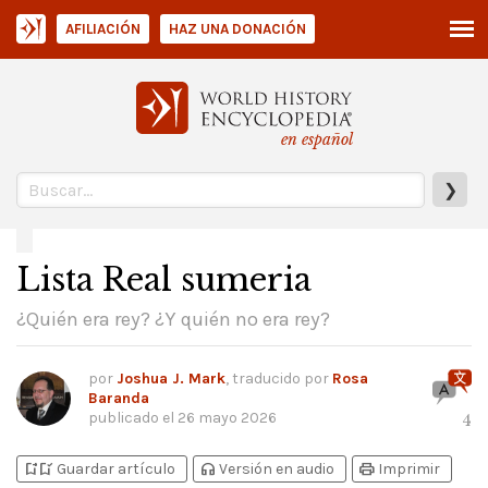
AFILIACIÓN
HAZ UNA DONACIÓN
en español
❯
Lista Real sumeria
¿Quién era rey? ¿Y quién no era rey?
por
Joshua J. Mark
, traducido por
Rosa
Baranda
publicado el
26 mayo 2026
4
bookmark_add
bookmark_added
headphones
print
Guardar artículo
Versión en audio
Imprimir