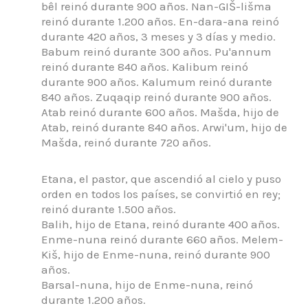
bêl reinó durante 900 años.
Nan-GIŠ-lišma
reinó durante 1.200 años.
En-dara-ana reinó
durante 420 años, 3 meses y 3 días y medio.
Babum reinó durante 300 años.
Pu'annum
reinó durante 840 años.
Kalibum reinó
durante 900 años.
Kalumum reinó durante
840 años.
Zuqaqip reinó durante 900 años.
Atab reinó durante 600 años.
Mašda, hijo de
Atab, reinó durante 840 años.
Arwi'um, hijo de
Mašda, reinó durante 720 años.
Etana, el pastor, que ascendió al cielo y puso
orden en todos los países, se convirtió en rey;
reinó durante 1.500 años.
Balih, hijo de Etana, reinó durante 400 años.
Enme-nuna reinó durante 660 años.
Melem-
Kiš, hijo de Enme-nuna, reinó durante 900
años.
Barsal-nuna, hijo de Enme-nuna, reinó
durante 1.200 años.