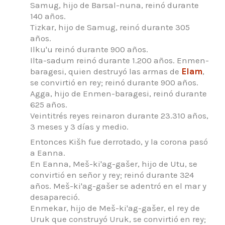
Samug, hijo de Barsal-nuna, reinó durante
140 años.
Tizkar, hijo de Samug,
reinó durante 305
años.
Ilku'u reinó durante 900 años.
Ilta-sadum reinó durante 1.200 años.
Enmen-
baragesi, quien destruyó las armas de
Elam
,
se convirtió en rey; reinó durante 900 años.
Agga, hijo de Enmen-baragesi, reinó durante
625 años.
Veintitrés reyes reinaron durante 23.310 años,
3 meses y 3 días y medio.
Entonces Kišh fue derrotado, y la corona pasó
a Eanna.
En Eanna, Meš-ki'ag-gašer, hijo de Utu, se
convirtió en señor y rey; reinó durante 324
años.
Meš-ki'ag-gašer se adentró en el mar y
desapareció.
Enmekar, hijo de Meš-ki'ag-gašer, el rey de
Uruk que construyó Uruk, se convirtió en rey;