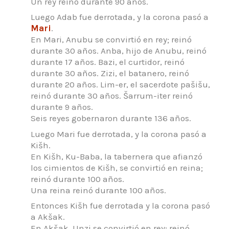
Un rey reinó durante 90 años.
Luego Adab fue derrotada, y la corona pasó a
Mari
.
En Mari, Anubu se convirtió en rey; reinó
durante 30 años.
Anba, hijo de Anubu, reinó
durante 17 años.
Bazi, el curtidor, reinó
durante 30 años.
Zizi, el batanero, reinó
durante 20 años.
Lim-er, el sacerdote pašišu,
reinó durante 30 años.
Šarrum-iter reinó
durante 9 años.
Seis reyes gobernaron durante 136 años.
Luego Mari fue derrotada, y la corona pasó a
Kišh.
En Kišh, Ku-Baba, la tabernera que afianzó
los cimientos de Kišh, se convirtió en reina;
reinó durante 100 años.
Una reina reinó durante 100 años.
Entonces Kišh fue derrotada y la corona pasó
a Akšak.
En Akšak, Unzi se convirtió en rey; reinó