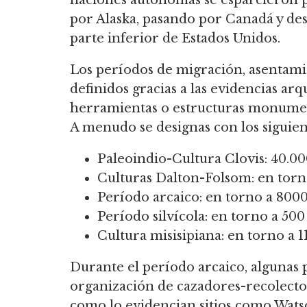
naciones autónomas se esparcieron
por Alaska, pasando por Canadá y des
parte inferior de Estados Unidos.
Los períodos de migración, asentami
definidos gracias a las evidencias ar
herramientas o estructuras monumen
A menudo se designas con los siguien
Paleoindio-Cultura Clovis: 40.000
Culturas Dalton-Folsom: en torno
Período arcaico: en torno a 8000
Período silvícola: en torno a 500 
Cultura misisipiana: en torno a 1
Durante el período arcaico, algunas 
organización de cazadores-recolecto
como lo evidencian sitios como Watso