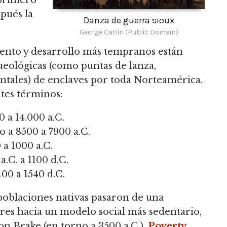
 primero
pués la
Danza de guerra sioux
George Catlin (Public Domain)
ento y desarrollo más tempranos están
queológicas (como puntas de lanza,
tales) de enclaves por toda Norteamérica.
tes términos:
 a 14.000 a.C.
 a 8500 a 7900 a.C.
 a 1000 a.C.
a.C. a 1100 d.C.
100 a 1540 d.C.
poblaciones nativas pasaron de una
res hacia un modelo social más sedentario,
n Brake (en torno a 3500 a.C.),
Poverty