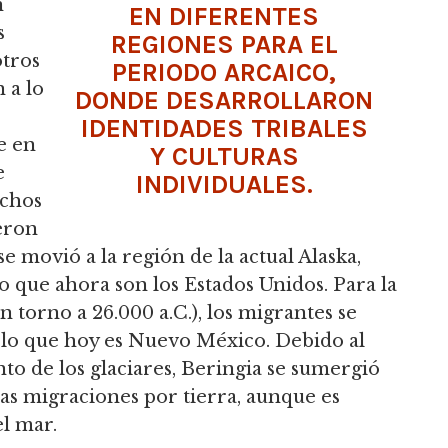
n
EN DIFERENTES
s
REGIONES PARA EL
otros
PERIODO ARCAICO,
 a lo
DONDE DESARROLLARON
IDENTIDADES TRIBALES
e en
Y CULTURAS
e
INDIVIDUALES.
uchos
eron
se movió a la región de la actual Alaska,
 que ahora son los Estados Unidos. Para la
n torno a 26.000 a.C.), los migrantes se
 lo que hoy es Nuevo México. Debido al
to de los glaciares, Beringia se sumergió
a las migraciones por tierra, aunque es
el mar.