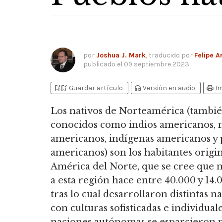
por
Joshua J. Mark
, traducido por
Felipe A
publicado el
09 septiembre 2023
bookmark_add
bookmark_added
headphones
print
Guardar artículo
Versión en audio
I
Los nativos de Norteamérica
(tambi
conocidos como indios americanos, n
americanos, indígenas americanos y
americanos) son los habitantes origi
América del Norte, que se cree que
a esta región hace entre 40.000 y 14.
tras lo cual desarrollaron distintas n
con culturas sofisticadas e individuale