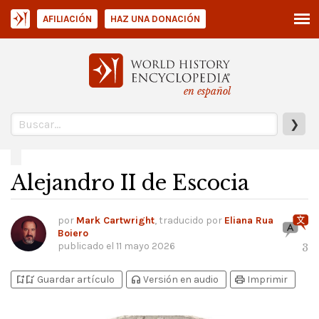
AFILIACIÓN
HAZ UNA DONACIÓN
en español
❯
Alejandro II de Escocia
por
Mark Cartwright
, traducido por
Eliana Rua
Boiero
publicado el
11 mayo 2026
3
bookmark_add
bookmark_added
headphones
print
Guardar artículo
Versión en audio
Imprimir