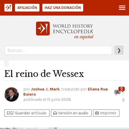
AFILIACIÓN
HAZ UNA DONACIÓN
en español
❯
El reino de Wessex
por
Joshua J. Mark
, traducido por
Eliana Rua
Boiero
publicado el
15 junio 2026
3
bookmark_add
bookmark_added
headphones
print
Guardar artículo
Versión en audio
Imprimir