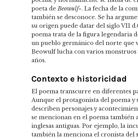
poema, y normalmente se habla de é
poeta de
Beowulf
». La fecha de la co
también se desconoce. Se ha argum
su origen puede datar del siglo VII d.
poema trata de la figura legendaria d
un pueblo germánico del norte que viv
Beowulf lucha con varios monstruos y
años.
Contexto e historicidad
El poema transcurre en diferentes par
Aunque el protagonista del poema y 
describen personajes y acontecimient
se mencionan en el poema también a
inglesas antiguas. Por ejemplo, la inc
también la menciona el cronista del s