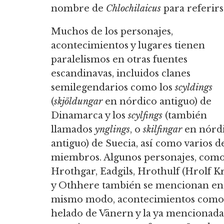
nombre de
Chlochilaicus
para referirs
Muchos de los personajes,
acontecimientos y lugares tienen
paralelismos en otras fuentes
escandinavas, incluidos clanes
semilegendarios como los
scyldings
(
skjöldungar
en nórdico antiguo) de
Dinamarca y los
scylfings
(también
llamados
ynglings
, o
skilfingar
en nórd
antiguo) de Suecia, así como varios d
miembros. Algunos personajes, com
Hrothgar, Eadgils, Hrothulf (Hrolf Kr
y Othhere también se mencionan en 
mismo modo, acontecimientos como la 
helado de Vänern y la ya mencionada 