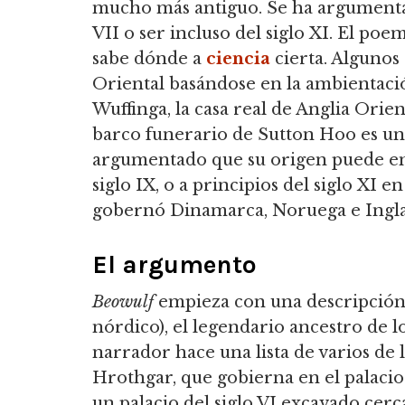
mucho más antiguo. Se ha argumenta
VII o ser incluso del siglo XI. El po
sabe dónde a
ciencia
cierta. Algunos 
Oriental basándose en la ambientaci
Wuffinga, la casa real de Anglia Orien
barco funerario de Sutton Hoo es un
argumentado que su origen puede e
siglo IX, o a principios del siglo XI e
gobernó Dinamarca, Noruega e Ingla
El argumento
Beowulf
empieza con una descripción d
nórdico), el legendario ancestro de l
narrador hace una lista de varios de 
Hrothgar, que gobierna en el palacio
un palacio del siglo VI excavado cer