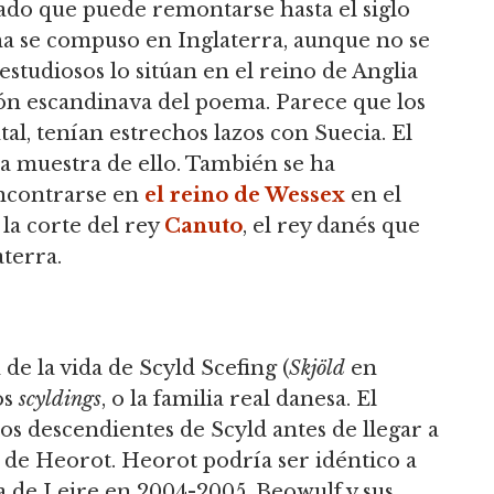
do que puede remontarse hasta el siglo
ema se compuso en Inglaterra, aunque no se
estudiosos lo sitúan en el reino de Anglia
ón escandinava del poema. Parece que los
tal, tenían estrechos lazos con Suecia. El
a muestra de ello. También se ha
ncontrarse en
el reino de Wessex
en el
n la corte del rey
Canuto
, el rey danés que
terra.
e la vida de Scyld Scefing (
Skjöld
en
os
scyldings
, o la familia real danesa. El
los descendientes de Scyld antes de llegar a
 de Heorot. Heorot podría ser idéntico a
ca de Lejre en 2004-2005. Beowulf y sus