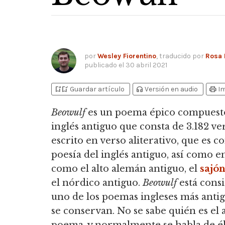
por
Wesley Fiorentino
, traducido por
Rosa 
publicado el
30 abril 2021
bookmark_add
bookmark_added
headphones
print
Guardar artículo
Versión en audio
I
Beowulf
es un poema épico compuest
inglés antiguo que consta de 3.182 ver
escrito en verso aliterativo, que es 
poesía del inglés antiguo, así como e
como el alto alemán antiguo, el
sajó
el nórdico antiguo.
Beowulf
está cons
uno de los poemas ingleses más anti
se conservan. No se sabe quién es el 