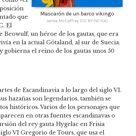
l como «el
mposición
Mascarón de un barco vikingo
entado que
Jamie McCaffrey (CC BY-NC-SA)
C. El
e Beowulf, un héroe de los gautas, que era
ía en la actual Götaland, al sur de Suecia.
 gobierna el reino de los gautas unos 50
tes de Escandinavia a lo largo del siglo VI.
sus hazañas son legendarios, también se
os históricos. Varios de los personajes que
parecen en otras fuentes escandinavas o
ursión del rey gauta Hygelac en Frisia
iglo VI Gregorio de Tours, que usa el