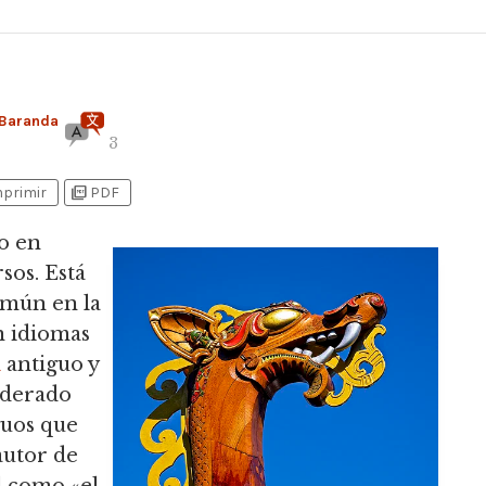
Baranda
3
picture_as_pdf
mprimir
PDF
o en
sos. Está
común en la
n idiomas
n
antiguo y
iderado
guos que
autor de