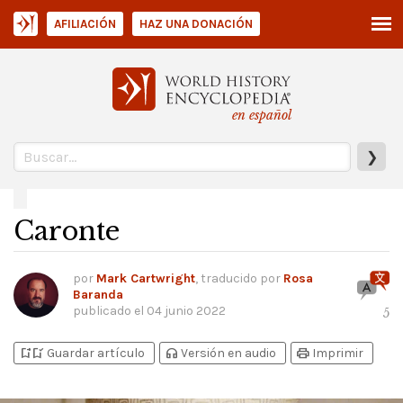
AFILIACIÓN
HAZ UNA DONACIÓN
en español
❯
Caronte
por
Mark Cartwright
, traducido por
Rosa
Baranda
publicado el
04 junio 2022
5
bookmark_add
bookmark_added
headphones
print
Guardar artículo
Versión en audio
Imprimir