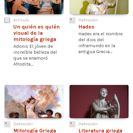
Artículo
Definición
Un quién es quién
Hades
visual de la
Hades era el nombre
mitología griega
del dios del
inframundo en la
Adonis El jóven de
antigua Grecia...
increíble belleza del
que se enamoró
Afrodita...
Definición
Definición
Mitología Griega
Literatura griega