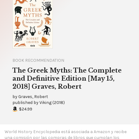
BOOK RECOMMENDATION
The Greek Myths: The Complete
and Definitive Edition [May 15,
2018] Graves, Robert
by
Graves, Robert
published by
Viking
(
2018
)
$24.99
World History Encyclopedia está asociada a Amazon y recibe
una comisión por las compras de libros que cumplan los