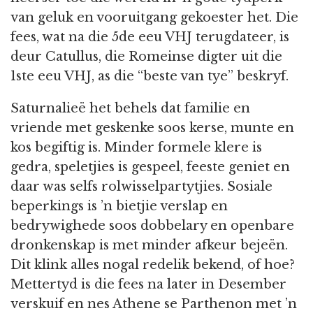
van geluk en vooruitgang gekoester het. Die
fees, wat na die 5de eeu VHJ terugdateer, is
deur Catullus, die Romeinse digter uit die
1ste eeu VHJ, as die “beste van tye” beskryf.
Saturnalieë het behels dat familie en
vriende met geskenke soos kerse, munte en
kos begiftig is. Minder formele klere is
gedra, speletjies is gespeel, feeste geniet en
daar was selfs rolwisselpartytjies. Sosiale
beperkings is ’n bietjie verslap en
bedrywighede soos dobbelary en openbare
dronkenskap is met minder afkeur bejeën.
Dit klink alles nogal redelik bekend, of hoe?
Mettertyd is die fees na later in Desember
verskuif en nes Athene se Parthenon met ’n