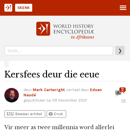
SKENK
in Afrikaans
❯
Kersfees deur die eeue
deur
Mark Cartwright
, vertaal deur
Eduan
Naudé
gepubliseer op
09 December 2021
12
bookmark_add
bookmark_added
print
Bewaar artikel
Druk
Vir meer as twee millennia word allerlei