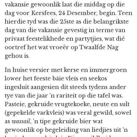
vakansie gewoonlik laat die middag op die
dag voor Kersfees, 24 Desember, begin. Teen
hierdie tyd was die 25ste as die belangrikste
dag van die vakansie gevestig in terme van
privaat feestelikhede en partytjies, wat dié
oortref het wat vroeër op Twaalfde Nag
gehou is.
In huise versier met kerse en immergroen
lower het feeste báie vleis en seekos
ingesluit aangesien dit steeds tydens ander
tye van die jaar ’n rariteit op die tafel was.
Pasteie, gekruide vrugtekoeke, neute en sult
(gepekelde varkvleis) was veral gewild, sowel
as
wassail
, ’n tipe gekruide bier wat
gewoonlik op begeleiding van liedjies uit ’n