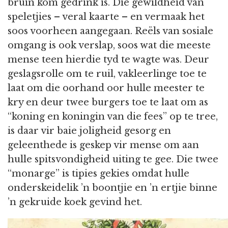
bruin kom gedrink is. Die gewildheid van
speletjies – veral kaarte – en vermaak het
soos voorheen aangegaan. Reëls van sosiale
omgang is ook verslap, soos wat die meeste
mense teen hierdie tyd te wagte was. Deur
geslagsrolle om te ruil, vakleerlinge toe te
laat om die oorhand oor hulle meester te
kry en deur twee burgers toe te laat om as
“koning en koningin van die fees” op te tree,
is daar vir baie joligheid gesorg en
geleenthede is geskep vir mense om aan
hulle spitsvondigheid uiting te gee. Die twee
“monarge” is tipies gekies omdat hulle
onderskeidelik ’n boontjie en ’n ertjie binne
’n gekruide koek gevind het.