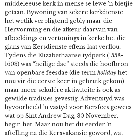
middeleeuse kerk in mense se lewe ’n bietjie
getaan. Bywoning van sekere kerkdienste
het wetlik verpligtend gebly maar die
Hervorming en die afkeur daarvan van
afbeeldings en vertonings in kerke het die
glans van Kersdienste effens laat verflou.
Tydens die Elizabethaanse tydperk (1558-
1603) was “heilige dae” steeds die hoofbron
van openbare feesdae (die term
holiday
het
nou vir die eerste keer in gebruik gekom)
maar meer sekulêre aktiwiteite is ook as
gewilde tradisies gevestig. Adventstyd was
byvoorbeeld ’n vastyd voor Kersfees gewees
wat op Sint Andrew Dag, 30 November,
begin het. Maar nou het dit eerder ’n
aftelling na die Kersvakansie geword, wat