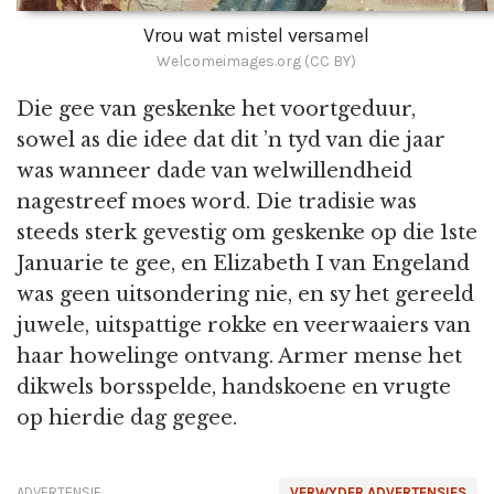
Vrou wat mistel versamel
Welcomeimages.org (CC BY)
Die gee van geskenke het voortgeduur,
sowel as die idee dat dit ’n tyd van die jaar
was wanneer dade van welwillendheid
nagestreef moes word. Die tradisie was
steeds sterk gevestig om geskenke op die 1ste
Januarie te gee, en Elizabeth I van Engeland
was geen uitsondering nie, en sy het gereeld
juwele, uitspattige rokke en veerwaaiers van
haar howelinge ontvang. Armer mense het
dikwels borsspelde, handskoene en vrugte
op hierdie dag gegee.
ADVERTENSIE
VERWYDER ADVERTENSIES