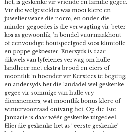
het, is geskenke vir vriende en familie gegee.
Vir die welgesteldes was mooi klere en
juweliersware die norm, en onder die
minder gegoedes is die verwagting vir beter
kos as gewoonlik, ’n bondel vuurmaakhout
of eenvoudige houtspeelgoed soos klimtolle
en poppe gekoester. Enersyds is daar
dikwels van lyfeienes verwag om hulle
landheer met ekstra brood en eiers of
moontlik ’n hoender vir Kersfees te begiftig,
en andersyds het die landadel wel geskenke
gegee vir sommige van hulle vry
diensnemers, wat moontlik bonus klere of
wintervoorraad ontvang het. Op die 1ste
Januarie is daar wéér geskenke uitgedeel.
Hierdie geskenke het as “eerste geskenke”