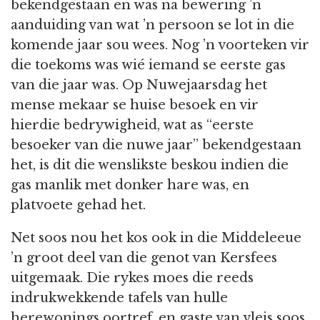
bekendgestaan en was na bewering ’n
aanduiding van wat ’n persoon se lot in die
komende jaar sou wees. Nog ’n voorteken vir
die toekoms was wié iemand se eerste gas
van die jaar was. Op Nuwejaarsdag het
mense mekaar se huise besoek en vir
hierdie bedrywigheid, wat as “eerste
besoeker van die nuwe jaar” bekendgestaan
het, is dit die wenslikste beskou indien die
gas manlik met donker hare was, en
platvoete gehad het.
Net soos nou het kos ook in die Middeleeue
’n groot deel van die genot van Kersfees
uitgemaak. Die rykes moes die reeds
indrukwekkende tafels van hulle
herewonings oortref, en gaste van vleis soos