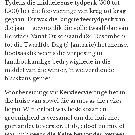
Tydens die middeleeuse tydperk (500 tot
1500) het die feesvieringe van krag tot krag
gegaan. Dit was die langste feestydperk van
die jaar – gewoonlik die volle twaalf dae van
Kersfees. Vanaf Oukersaand (24 Desember)
tot die Twaalfde Dag (5 Januarie) het mense,
hoofsaaklik weens die verposing in
landboukundige bedrywighede in die
middel van die winter, ’n welverdiende
blaaskans geniet.
Voorbereidings vir Kersfeesvieringe het in
die huise van sowel die armes as die rykes
begin. Winterloof was beskikbaar en
groenigheid is versamel om die huis met
gierlandes te versier. Huls, eiloof en mistel
was lank reeds die Kelte bewonder gewees