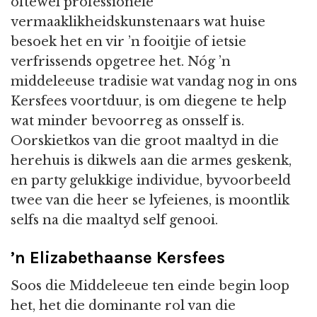
oftewel professionele
vermaaklikheidskunstenaars wat huise
besoek het en vir ’n fooitjie of ietsie
verfrissends opgetree het. Nóg ’n
middeleeuse tradisie wat vandag nog in ons
Kersfees voortduur, is om diegene te help
wat minder bevoorreg as onsself is.
Oorskietkos van die groot maaltyd in die
herehuis is dikwels aan die armes geskenk,
en party gelukkige individue, byvoorbeeld
twee van die heer se lyfeienes, is moontlik
selfs na die maaltyd self genooi.
’n Elizabethaanse Kersfees
Soos die Middeleeue ten einde begin loop
het, het die dominante rol van die