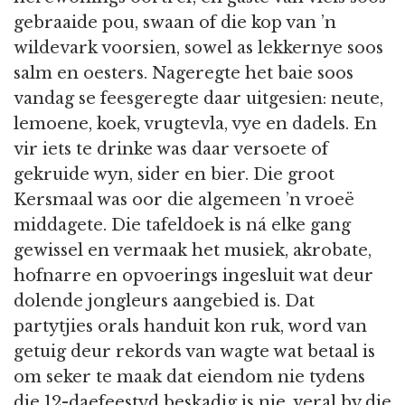
gebraaide pou, swaan of die kop van ’n
wildevark voorsien, sowel as lekkernye soos
salm en oesters. Nageregte het baie soos
vandag se feesgeregte daar uitgesien: neute,
lemoene, koek, vrugtevla, vye en dadels. En
vir iets te drinke was daar versoete of
gekruide wyn, sider en bier. Die groot
Kersmaal was oor die algemeen ’n vroeë
middagete. Die tafeldoek is ná elke gang
gewissel en vermaak het musiek, akrobate,
hofnarre en opvoerings ingesluit wat deur
dolende jongleurs aangebied is. Dat
partytjies orals handuit kon ruk, word van
getuig deur rekords van wagte wat betaal is
om seker te maak dat eiendom nie tydens
die 12-daefeestyd beskadig is nie, veral by die