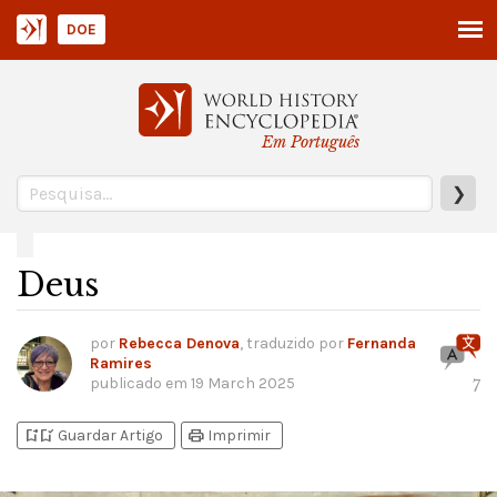
DOE
Em Português
❯
Deus
por
Rebecca Denova
, traduzido por
Fernanda
Ramires
publicado em
19 March 2025
7
bookmark_add
bookmark_added
print
Guardar Artigo
Imprimir