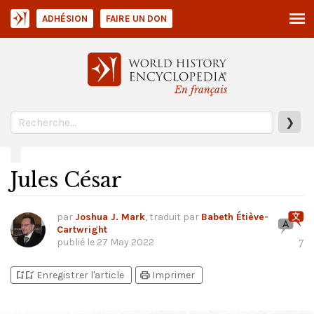
ADHÉSION
FAIRE UN DON
En français
❯
Jules César
par
Joshua J. Mark
, traduit par
Babeth Étiève-
Cartwright
publié le
27 May 2022
7
bookmark_add
bookmark_added
print
Enregistrer l'article
Imprimer