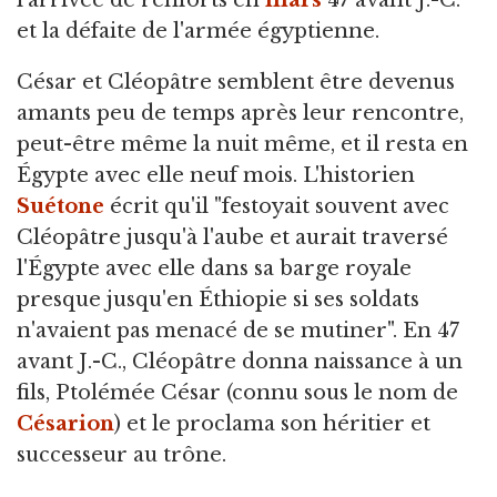
l'arrivée de renforts en
mars
47 avant J.-C.
et la défaite de l'armée égyptienne.
César et Cléopâtre semblent être devenus
amants peu de temps après leur rencontre,
peut-être même la nuit même, et il resta en
Égypte avec elle neuf mois. L'historien
Suétone
écrit qu'il "festoyait souvent avec
Cléopâtre jusqu'à l'aube et aurait traversé
l'Égypte avec elle dans sa barge royale
presque jusqu'en Éthiopie si ses soldats
n'avaient pas menacé de se mutiner". En 47
avant J.-C., Cléopâtre donna naissance à un
fils, Ptolémée César (connu sous le nom de
Césarion
) et le proclama son héritier et
successeur au trône.