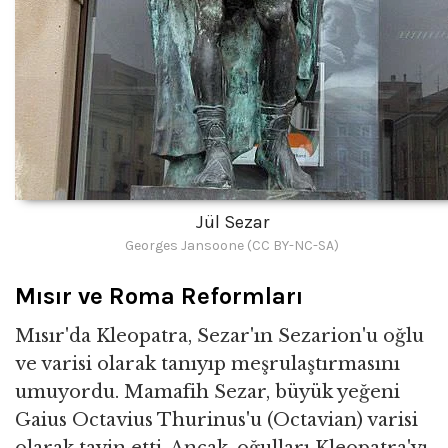
Jül Sezar
Georges Jansoone (CC BY-NC-SA)
Mısır ve Roma Reformları
Mısır'da Kleopatra, Sezar'ın Sezarion'u oğlu
ve varisi olarak tanıyıp meşrulaştırmasını
umuyordu. Mamafih Sezar, büyük yeğeni
Gaius Octavius ​​Thurinus'u (Octavian) varisi