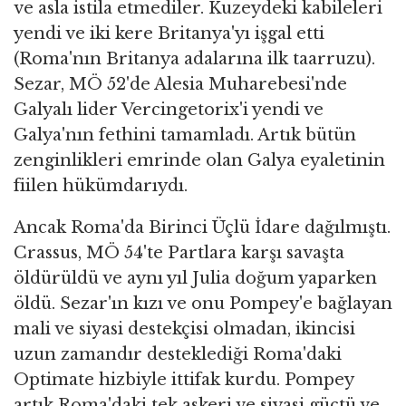
ve asla istila etmediler. Kuzeydeki kabileleri
yendi ve iki kere Britanya'yı işgal etti
(Roma'nın Britanya adalarına ilk taarruzu).
Sezar, MÖ 52'de Alesia Muharebesi'nde
Galyalı lider Vercingetorix'i yendi ve
Galya'nın fethini tamamladı. Artık bütün
zenginlikleri emrinde olan Galya eyaletinin
fiilen hükümdarıydı.
Ancak Roma'da Birinci Üçlü İdare dağılmıştı.
Crassus, MÖ 54'te Partlara karşı savaşta
öldürüldü ve aynı yıl Julia doğum yaparken
öldü. Sezar'ın kızı ve onu Pompey'e bağlayan
mali ve siyasi destekçisi olmadan, ikincisi
uzun zamandır desteklediği Roma'daki
Optimate hizbiyle ittifak kurdu. Pompey
artık Roma'daki tek askeri ve siyasi güçtü ve