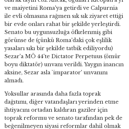
olarak tayin etti. Ancak, oğulları Kleopatra'yı
ve maiyetini Roma'ya getirdi ve Calpurnia
ile evli olmasına rağmen sık sık ziyaret ettiği
bir evde onları rahat bir şekilde yerleştirdi.
Senato bu uygunsuzluğa öfkelenmiş gibi
görünse de (çünkü Roma'daki çok eşlilik
yasaları sıkı bir şekilde tatbik ediliyordu)
Sezar'a MÖ 44'te Dictator Perpetuus (ömür
boyu diktatör) unvanı verildi. Yaygın inancın
aksine, Sezar asla `imparator' unvanını
almadı.
Yoksullar arasında daha fazla toprak
dağıtımı, diğer vatandaşları yerinden etme
ihtiyacını ortadan kaldıran gaziler için
toprak reformu ve senato tarafından pek de
beğenilmeyen siyasi reformlar dahil olmak