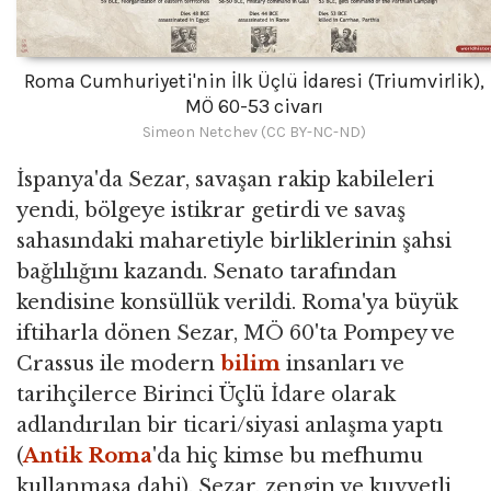
Roma Cumhuriyeti'nin İlk Üçlü İdaresi (Triumvirlik),
MÖ 60-53 civarı
Simeon Netchev (CC BY-NC-ND)
İspanya'da Sezar, savaşan rakip kabileleri
yendi, bölgeye istikrar getirdi ve savaş
sahasındaki maharetiyle birliklerinin şahsi
bağlılığını kazandı. Senato tarafından
kendisine konsüllük verildi. Roma'ya büyük
iftiharla dönen Sezar, MÖ 60'ta Pompey ve
Crassus ile modern
bilim
insanları ve
tarihçilerce Birinci Üçlü İdare olarak
adlandırılan bir ticari/siyasi anlaşma yaptı
(
Antik Roma
'da hiç kimse bu mefhumu
kullanmasa dahi). Sezar, zengin ve kuvvetli