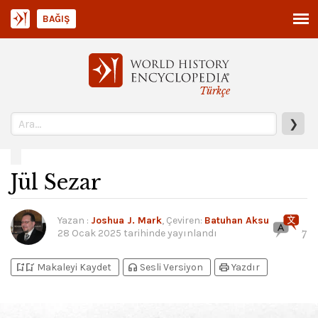
BAĞIŞ
Türkçe
❯
Jül Sezar
Yazan
:
Joshua J. Mark
, Çeviren:
Batuhan Aksu
28 Ocak 2025
tarihinde yayınlandı
7
bookmark_add
bookmark_added
headphones
print
Makaleyi Kaydet
Sesli Versiyon
Yazdır