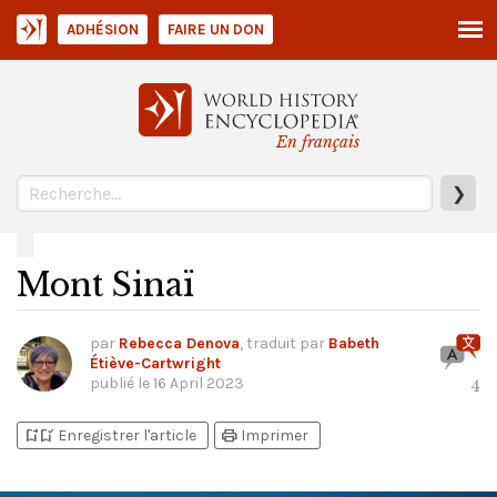
ADHÉSION
FAIRE UN DON
En français
❯
Mont Sinaï
par
Rebecca Denova
, traduit par
Babeth
Étiève-Cartwright
publié le
16 April 2023
4
bookmark_add
bookmark_added
print
Enregistrer l'article
Imprimer