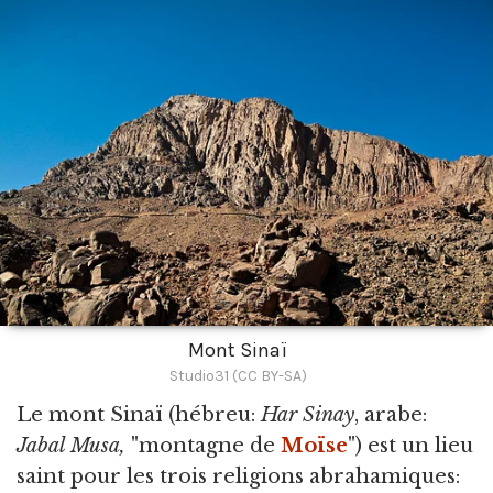
Mont Sinaï
Studio31 (CC BY-SA)
Le mont Sinaï
(hébreu:
Har Sinay
, arabe:
Jabal Musa,
"montagne de
Moïse
") est un lieu
saint pour les trois religions abrahamiques: