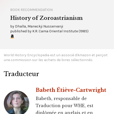
BOOK RECOMMENDATION
History of Zoroastrianism
by
Dhalla, Maneckji Nusservanji
published by
K.R. Cama Oriental Institute
(
1985
)
World History Encyclopedia est un associé d'Amazon et perçoit
une commission sur les achats de livres sélectionnés.
Traducteur
Babeth Étiève-Cartwright
Babeth, responsable de
Traduction pour WHE, est
diplômée en anglais et en