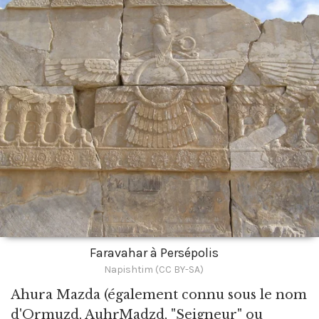
Faravahar à Persépolis
Napishtim (CC BY-SA)
Ahura Mazda
(également connu sous le nom
d'Ormuzd, AuhrMadzd, "Seigneur" ou