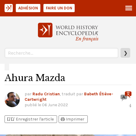
ADHÉSION
FAIRE UN DON
En français
❯
Ahura Mazda
par
Radu Cristian
, traduit par
Babeth Étiève-
Cartwright
publié le
06 June 2022
4
bookmark_add
bookmark_added
print
Enregistrer l'article
Imprimer