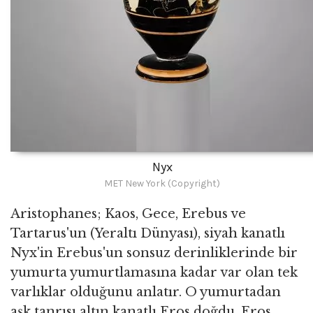
Nyx
MET New York (Copyright)
Aristophanes; Kaos, Gece, Erebus ve
Tartarus'un (Yeraltı Dünyası), siyah kanatlı
Nyx'in Erebus'un sonsuz derinliklerinde bir
yumurta yumurtlamasına kadar var olan tek
varlıklar olduğunu anlatır. O yumurtadan
aşk tanrısı altın kanatlı Eros doğdu. Eros