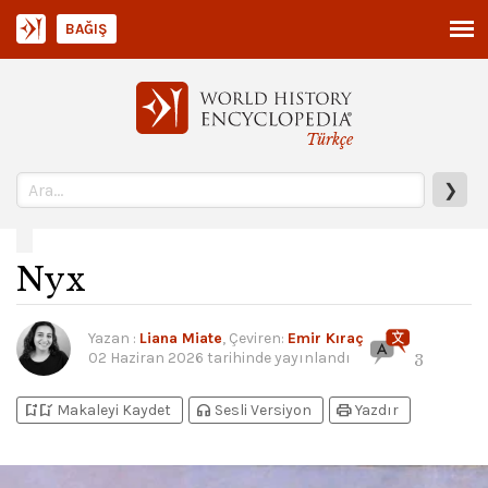
BAĞIŞ
Türkçe
❯
Nyx
Yazan
:
Liana Miate
, Çeviren:
Emir Kıraç
02 Haziran 2026
tarihinde yayınlandı
3
bookmark_add
bookmark_added
headphones
print
Makaleyi Kaydet
Sesli Versiyon
Yazdır