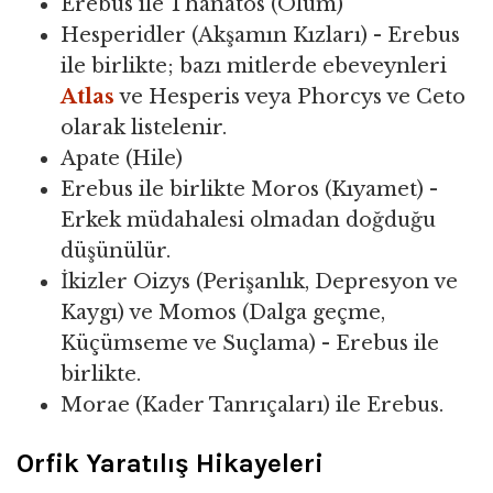
Erebus ile Thanatos (Ölüm)
Hesperidler (Akşamın Kızları) - Erebus
ile birlikte; bazı mitlerde ebeveynleri
Atlas
ve Hesperis veya Phorcys ve Ceto
olarak listelenir.
Apate (Hile)
Erebus ile birlikte Moros (Kıyamet) -
Erkek müdahalesi olmadan doğduğu
düşünülür.
İkizler Oizys (Perişanlık, Depresyon ve
Kaygı) ve Momos (Dalga geçme,
Küçümseme ve Suçlama) - Erebus ile
birlikte.
Morae (Kader Tanrıçaları) ile Erebus.
Orfik Yaratılış Hikayeleri