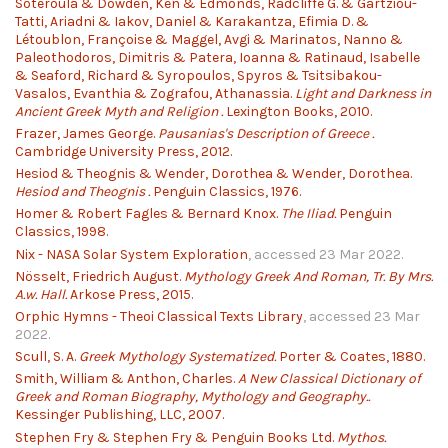
Soteroula & Dowden, Ken & Edmonds, Radcliffe G. & Gartziou-
Tatti, Ariadni & Iakov, Daniel & Karakantza, Efimia D. &
Létoublon, Françoise & Maggel, Avgi & Marinatos, Nanno &
Paleothodoros, Dimitris & Patera, Ioanna & Ratinaud, Isabelle
& Seaford, Richard & Syropoulos, Spyros & Tsitsibakou-
Vasalos, Evanthia & Zografou, Athanassia.
Light and Darkness in
Ancient Greek Myth and Religion .
Lexington Books, 2010.
Frazer, James George.
Pausanias's Description of Greece .
Cambridge University Press, 2012.
Hesiod & Theognis & Wender, Dorothea & Wender, Dorothea.
Hesiod and Theognis .
Penguin Classics, 1976.
Homer & Robert Fagles & Bernard Knox.
The Iliad.
Penguin
Classics, 1998.
Nix - NASA Solar System Exploration
, accessed 23 Mar 2022.
Nösselt, Friedrich August.
Mythology Greek And Roman, Tr. By Mrs.
A.w. Hall.
Arkose Press, 2015.
Orphic Hymns - Theoi Classical Texts Library
, accessed 23 Mar
2022.
Scull, S. A.
Greek Mythology Systematized.
Porter & Coates, 1880.
Smith, William & Anthon, Charles.
A New Classical Dictionary of
Greek and Roman Biography, Mythology and Geography..
Kessinger Publishing, LLC, 2007.
Stephen Fry & Stephen Fry & Penguin Books Ltd.
Mythos.