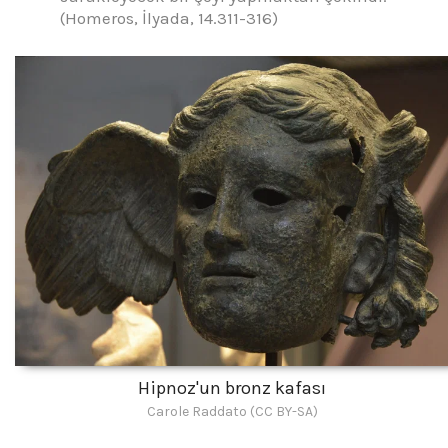
(Homeros, İlyada, 14.311-316)
Hipnoz'un bronz kafası
Carole Raddato (CC BY-SA)