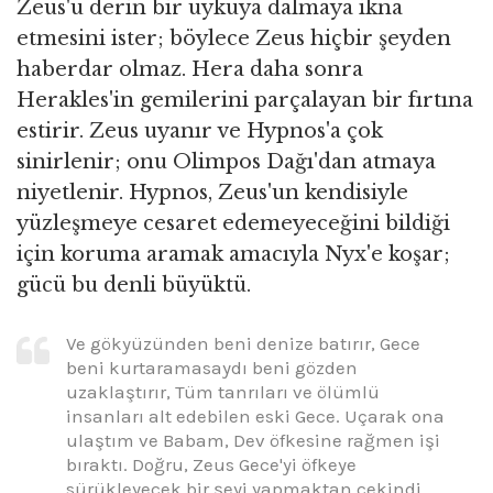
Zeus'u derin bir uykuya dalmaya ikna
etmesini ister; böylece Zeus hiçbir şeyden
haberdar olmaz. Hera daha sonra
Herakles'in gemilerini parçalayan bir fırtına
estirir. Zeus uyanır ve Hypnos'a çok
sinirlenir; onu Olimpos Dağı'dan atmaya
niyetlenir. Hypnos, Zeus'un kendisiyle
yüzleşmeye cesaret edemeyeceğini bildiği
için koruma aramak amacıyla Nyx'e koşar;
gücü bu denli büyüktü.
Ve gökyüzünden beni denize batırır, Gece
beni kurtaramasaydı beni gözden
uzaklaştırır, Tüm tanrıları ve ölümlü
insanları alt edebilen eski Gece. Uçarak ona
ulaştım ve Babam, Dev öfkesine rağmen işi
bıraktı. Doğru, Zeus Gece'yi öfkeye
sürükleyecek bir şeyi yapmaktan çekindi.