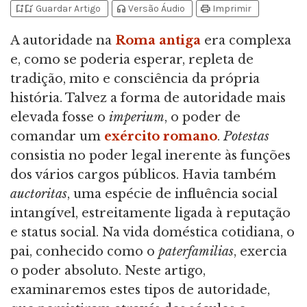
bookmark_add
bookmark_added
headphones
print
Guardar Artigo
Versão Áudio
Imprimir
A autoridade na
Roma antiga
era complexa
e, como se poderia esperar, repleta de
tradição, mito e consciência da própria
história. Talvez a forma de autoridade mais
elevada fosse o
imperium
, o poder de
comandar um
exército romano
.
Potestas
consistia no poder legal inerente às funções
dos vários cargos públicos. Havia também
auctoritas
, uma espécie de influência social
intangível, estreitamente ligada à reputação
e status social. Na vida doméstica cotidiana, o
pai, conhecido como o
paterfamilias
, exercia
o poder absoluto. Neste artigo,
examinaremos estes tipos de autoridade,