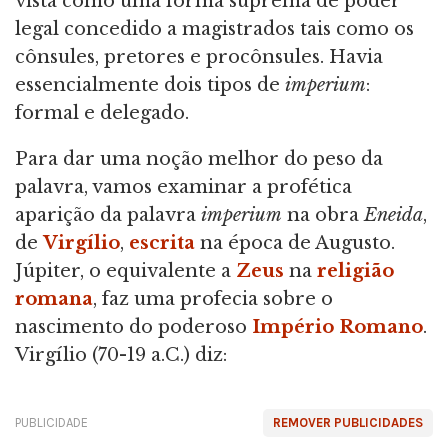
vista como uma forma suprema de poder
legal concedido a magistrados tais como os
cônsules, pretores e procônsules. Havia
essencialmente dois tipos de
imperium
:
formal e delegado.
Para dar uma noção melhor do peso da
palavra, vamos examinar a profética
aparição da palavra
imperium
na obra
Eneida
,
de
Virgílio
,
escrita
na época de Augusto.
Júpiter, o equivalente a
Zeus
na
religião
romana
, faz uma profecia sobre o
nascimento do poderoso
Império Romano
.
Virgílio (70-19 a.C.) diz:
PUBLICIDADE
REMOVER PUBLICIDADES