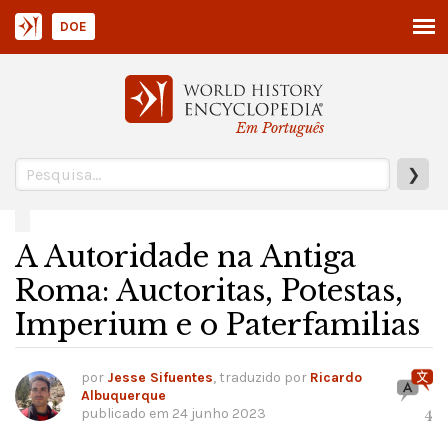
DOE
Em Português
❯
A Autoridade na Antiga
Roma: Auctoritas, Potestas,
Imperium e o Paterfamilias
por
Jesse Sifuentes
, traduzido por
Ricardo
Albuquerque
publicado em
24 junho 2023
4