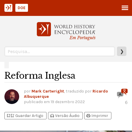
DOE
Em Português
❯
Reforma Inglesa
por
Mark Cartwright
, traduzido por
Ricardo
Albuquerque
publicado em
19 dezembro 2022
6
bookmark_add
bookmark_added
headphones
print
Guardar Artigo
Versão Áudio
Imprimir