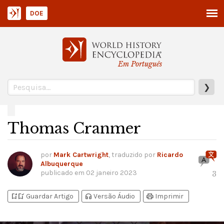
DOE
Em Português
❯
Thomas Cranmer
por
Mark Cartwright
, traduzido por
Ricardo
Albuquerque
publicado em
02 janeiro 2023
3
bookmark_add
bookmark_added
headphones
print
Guardar Artigo
Versão Áudio
Imprimir