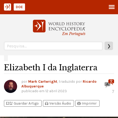
DOE
Em Português
❯
Elizabeth I da Inglaterra
por
Mark Cartwright
, traduzido por
Ricardo
Albuquerque
publicado em
12 abril 2023
7
bookmark_add
bookmark_added
headphones
print
Guardar Artigo
Versão Áudio
Imprimir