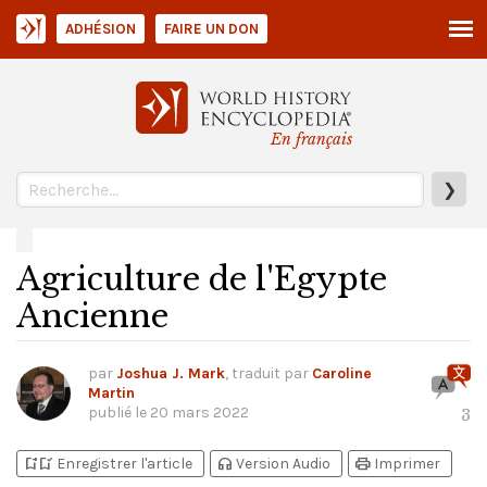
ADHÉSION
FAIRE UN DON
En français
❯
Agriculture de l'Egypte
Ancienne
par
Joshua J. Mark
, traduit par
Caroline
Martin
publié le
20 mars 2022
3
bookmark_add
bookmark_added
headphones
print
Enregistrer l'article
Version Audio
Imprimer