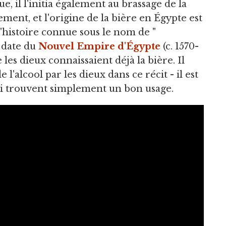
e, il l'initia également au brassage de la
ement, et l'origine de la bière en Égypte est
l'histoire connue sous le nom de "
i date du
Nouvel Empire d'Égypte
(c. 1570-
 les dieux connaissaient déjà la bière. Il
 l'alcool par les dieux dans ce récit - il est
 lui trouvent simplement un bon usage.