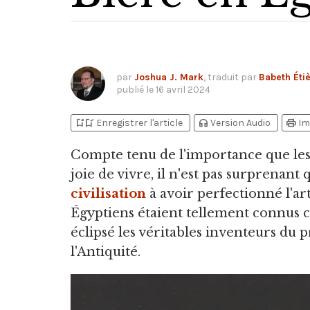
par
Joshua J. Mark
, traduit par
Babeth Éti
publié le
16 avril 2024
bookmark_add
bookmark_added
headphones
print
Enregistrer l'article
Version Audio
Im
Compte tenu de l'importance que les 
joie de vivre,
il n'est pas surprenant
civilisation
à avoir perfectionné l'ar
Égyptiens étaient tellement connus
éclipsé les véritables inventeurs du p
l'Antiquité.