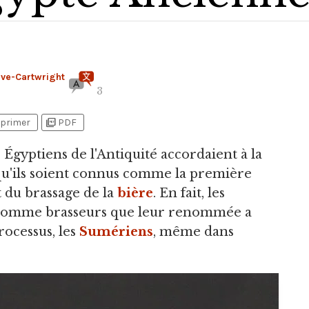
ève-Cartwright
3
picture_as_pdf
primer
PDF
Égyptiens de l'Antiquité accordaient à la
 qu'ils soient connus comme la première
t du brassage de la
bière
. En fait, les
 comme brasseurs que leur renommée a
rocessus, les
Sumériens
, même dans