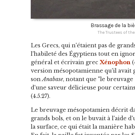
Brassage de la bi
The Trustees of th
Les Grecs, qui n'étaient pas de grand
l'habileté des Égyptiens tout en ign
général et écrivain grec
Xénophon
(
version mésopotamienne qu'il avait 
son
Anabase
, notant que "le breuvage 
d'une saveur délicieuse pour certains 
(4.5.27).
Le breuvage mésopotamien décrit dan
grands bols, et on le buvait à l'aide d
la surface, ce qui était la manière ha