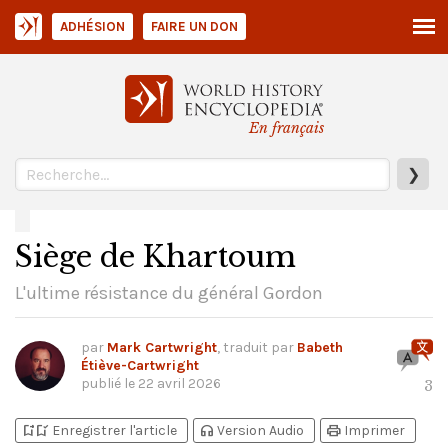
ADHÉSION
FAIRE UN DON
En français
❯
Siège de Khartoum
L'ultime résistance du général Gordon
par
Mark Cartwright
, traduit par
Babeth
Étiève-Cartwright
publié le
22 avril 2026
3
bookmark_add
bookmark_added
headphones
print
Enregistrer l'article
Version Audio
Imprimer