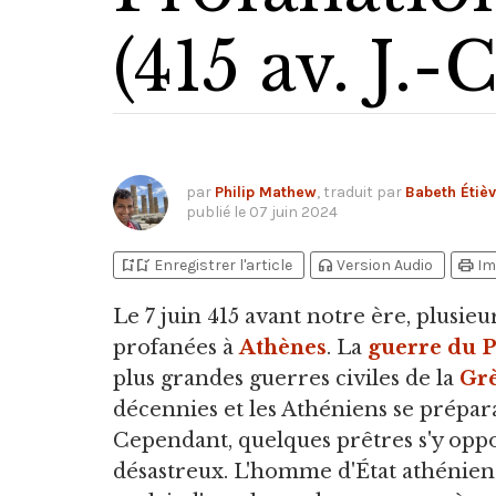
(415 av. J.-C
par
Philip Mathew
, traduit par
Babeth Étiè
publié le
07 juin 2024
bookmark_add
bookmark_added
headphones
print
Enregistrer l'article
Version Audio
Im
Le 7 juin 415 avant notre ère,
plusieur
profanées à
Athènes
. La
guerre du 
plus grandes guerres civiles de la
Grè
décennies et les Athéniens se préparai
Cependant, quelques prêtres s'y oppo
désastreux. L'homme d'État athénie