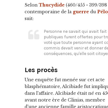
Selon
Thucydide
(460/455 - 399/398 a
contemporaine de la
guerre
du
Pél
suit:
Personne ne savait qui avait fai
publiques furent offertes pour tro
voté que toute personne ayant c
commis devait venir et donner d
conséquences, qu'elle soit citoye
Les procès
Une enquête fut menée sur cet acte
blasphématoire, Alcibiade fut impliq
dans l'affaire. Alcibiade était né en 4
avant notre ère de Clinias, membre
d'une ancienne famille aristocratique.