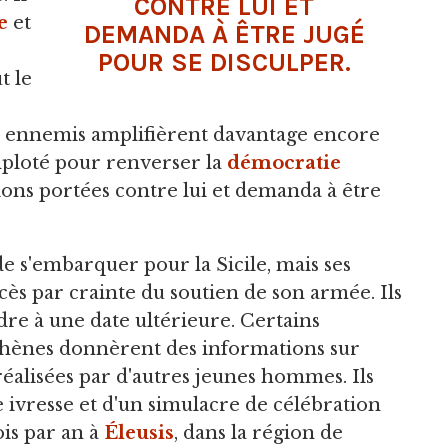
CONTRE LUI ET
e
et
DEMANDA À ÊTRE JUGÉ
POUR SE DISCULPER.
t le
ses ennemis amplifièrent davantage encore
omploté pour renverser la
démocratie
tions portées contre lui et demanda à être
 de s'embarquer pour la Sicile, mais ses
ès par crainte du soutien de son armée. Ils
dre à une date ultérieure. Certains
Athènes donnèrent des informations sur
réalisées par d'autres jeunes hommes. Ils
e ivresse et d'un simulacre de célébration
ois par an à
Éleusis
, dans la région de