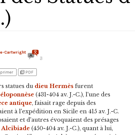
.)
ve-Cartwright
3
picture_as_pdf
primer
PDF
s statues du
dieu
Hermès
furent
Péloponnèse
(431-404 av. J.-C.), l'une des
ce antique
, faisait rage depuis des
ent à l'expédition en Sicile en 415 av. J.-C.
saient et d'autres évoquaient des présages
n
Alcibiade
(450-404 av. J.-C.), quant à lui,