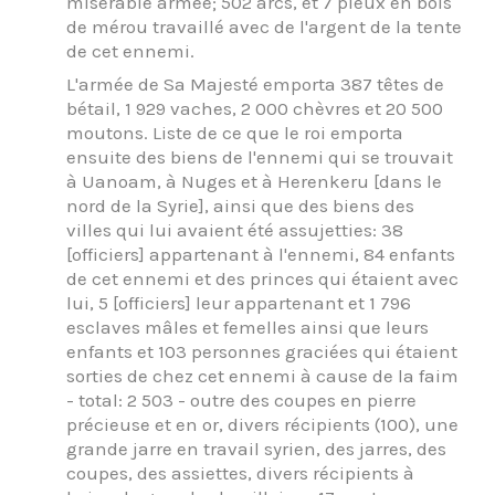
misérable armée; 502 arcs, et 7 pieux en bois
de mérou travaillé avec de l'argent de la tente
de cet ennemi.
L'armée de Sa Majesté emporta 387 têtes de
bétail, 1 929 vaches, 2 000 chèvres et 20 500
moutons. Liste de ce que le roi emporta
ensuite des biens de l'ennemi qui se trouvait
à Uanoam, à Nuges et à Herenkeru [dans le
nord de la Syrie], ainsi que des biens des
villes qui lui avaient été assujetties: 38
[officiers] appartenant à l'ennemi, 84 enfants
de cet ennemi et des princes qui étaient avec
lui, 5 [officiers] leur appartenant et 1 796
esclaves mâles et femelles ainsi que leurs
enfants et 103 personnes graciées qui étaient
sorties de chez cet ennemi à cause de la faim
- total: 2 503 - outre des coupes en pierre
précieuse et en or, divers récipients (100), une
grande jarre en travail syrien, des jarres, des
coupes, des assiettes, divers récipients à