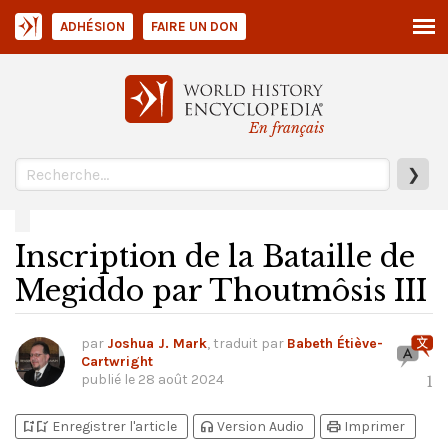
ADHÉSION
FAIRE UN DON
En français
❯
Inscription de la Bataille de
Megiddo par Thoutmôsis III
par
Joshua J. Mark
, traduit par
Babeth Étiève-
Cartwright
publié le
28 août 2024
1
bookmark_add
bookmark_added
headphones
print
Enregistrer l'article
Version Audio
Imprimer