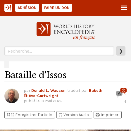
ADHÉSION
FAIRE UN DON
En français
❯
Bataille d'Issos
par
Donald L. Wasson
, traduit par
Babeth
Étiève-Cartwright
publié le
18 mai 2022
4
bookmark_add
bookmark_added
headphones
print
Enregistrer l'article
Version Audio
Imprimer