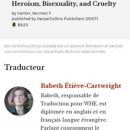
Heroism, Bisexuality, and Cruelty
by
Cantor, Norman F.
published by
HarperCollins Publishers
(
2007
)
$9.23
World History Encyclopedia est un associé d'Amazon et perçoit
une commission sur les achats de livres sélectionnés.
Traducteur
Babeth Étiève-Cartwright
Babeth, responsable de
Traduction pour WHE, est
diplômée en anglais et en
français langue étrangère.
Parlant couramment le