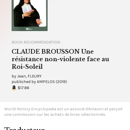
BOOK RECOMMENDATION
CLAUDE BROUSSON Une
résistance non-violente face au
Roi-Soleil
by
Jean, FLEURY
published by
AMPELOS
(
2019
)
$17.86
World History Encyclopedia est un associé d'Amazon et perçoit
une commission sur les achats de livres sélectionnés.