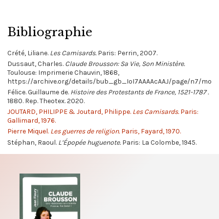
Bibliographie
Crété, Liliane.
Les Camisards.
Paris: Perrin, 2007.
Dussaut, Charles.
Claude Brousson: Sa Vie, Son Ministère.
Toulouse: Imprimerie Chauvin, 1868,
https://archive.org/details/bub_gb_IoI7AAAAcAAJ/page/n7/mode
Félice. Guillaume de.
Histoire des Protestants de France, 1521-1787 .
1880. Rep. Theotex. 2020.
JOUTARD, PHILIPPE & Joutard, Philippe.
Les Camisards.
Paris:
Gallimard, 1976.
Pierre Miquel.
Les guerres de religion.
Paris, Fayard, 1970.
Stéphan, Raoul.
L’Épopée huguenote.
Paris: La Colombe, 1945.