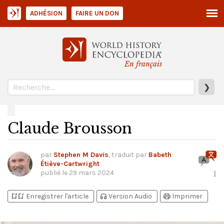
ADHÉSION
FAIRE UN DON
En français
❯
Claude Brousson
par
Stephen M Davis
, traduit par
Babeth
Étiève-Cartwright
publié le
29 mars 2024
1
bookmark_add
bookmark_added
headphones
print
Enregistrer l'article
Version Audio
Imprimer