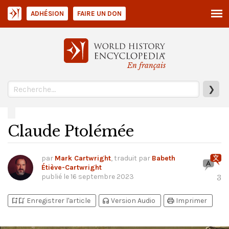
ADHÉSION
FAIRE UN DON
En français
❯
Claude Ptolémée
par
Mark Cartwright
, traduit par
Babeth
Étiève-Cartwright
publié le
16 septembre 2023
3
bookmark_add
bookmark_added
headphones
print
Enregistrer l'article
Version Audio
Imprimer