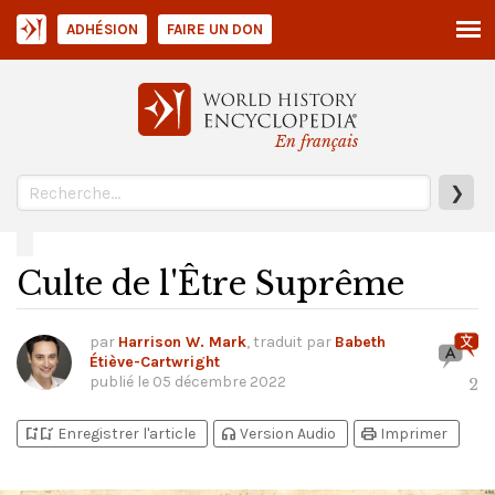
ADHÉSION
FAIRE UN DON
En français
❯
Culte de l'Être Suprême
par
Harrison W. Mark
, traduit par
Babeth
Étiève-Cartwright
publié le
05 décembre 2022
2
bookmark_add
bookmark_added
headphones
print
Enregistrer l'article
Version Audio
Imprimer