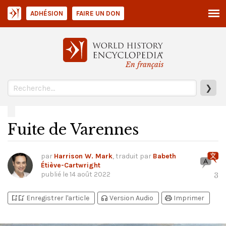
ADHÉSION
FAIRE UN DON
En français
❯
Fuite de Varennes
par
Harrison W. Mark
, traduit par
Babeth
Étiève-Cartwright
publié le
14 août 2022
3
bookmark_add
bookmark_added
headphones
print
Enregistrer l'article
Version Audio
Imprimer