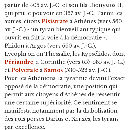
partir de 405 av. J.-C. et son fils Dionysios II,
qui prit le pouvoir en 367 av. J.-C.. Parmi les
autres, citons
Pisistrate
à Athènes (vers 560
av. J.-C.) - un tyran bienveillant typique qui
ouvrit en fait la voie à la démocratie -,
Phidon à Argos (vers 660 av. J.-C.),
Lycophron en Thessalie, les Kypsélides, dont
Périandre
, à Corinthe (vers 657-585 av. J.-C.)
et
Polycrate
à
Samos
(530-522 av. J.-C.).
Pour les Athéniens, la tyrannie devint l'exact
opposé de la démocratie, une position qui
permit aux citoyens d'Athènes de ressentir
une certaine supériorité. Ce sentiment se
manifesta notamment par la diabolisation
des rois perses Darius et Xerxès, les tyrans
par excellence
.