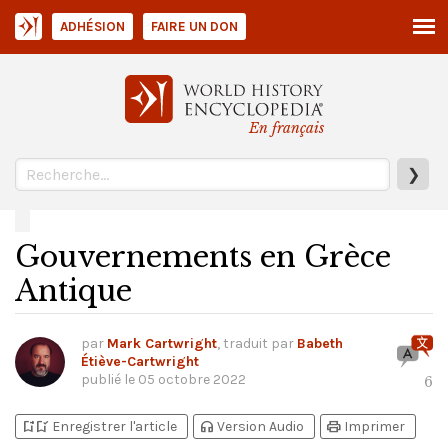
ADHÉSION
FAIRE UN DON
En français
❯
Gouvernements en Grèce
Antique
par
Mark Cartwright
, traduit par
Babeth
Étiève-Cartwright
publié le
05 octobre 2022
6
bookmark_add
bookmark_added
headphones
print
Enregistrer l'article
Version Audio
Imprimer