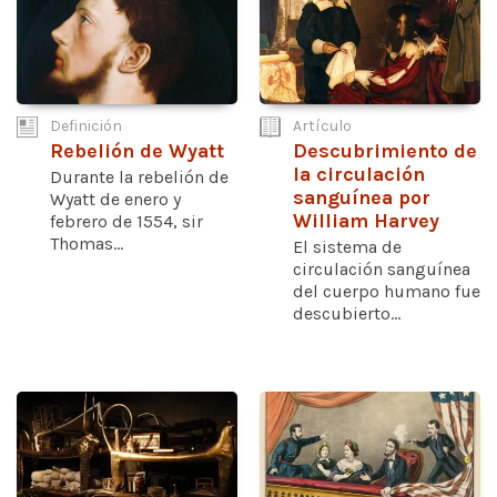
Definición
Artículo
Rebelión de Wyatt
Descubrimiento de
la circulación
Durante la rebelión de
sanguínea por
Wyatt de enero y
William Harvey
febrero de 1554, sir
Thomas...
El sistema de
circulación sanguínea
del cuerpo humano fue
descubierto...