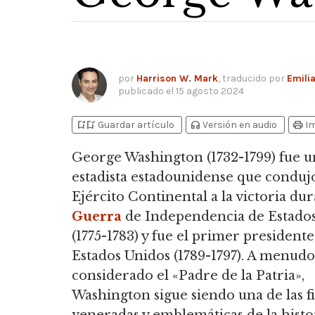
por
Harrison W. Mark
, traducido por
Emilia
publicado el
15 agosto 2024
bookmark_add
bookmark_added
headphones
print
Guardar artículo
Versión en audio
I
George Washington
(1732-1799) fue u
estadista estadounidense que condujo
Ejército Continental a la victoria dur
Guerra
de Independencia de Estado
(1775-1783) y fue el primer presidente
Estados Unidos (1789-1797). A menudo
considerado el «Padre de la Patria»,
Washington sigue siendo una de las f