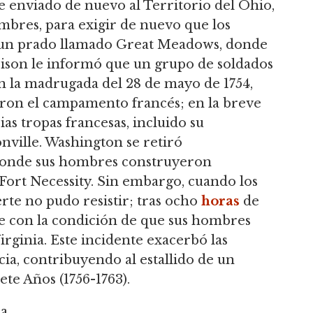
 enviado de nuevo al Territorio del Ohio,
mbres, para exigir de nuevo que los
 un prado llamado Great Meadows, donde
ison le informó que un grupo de soldados
n la madrugada del 28 de mayo de 1754,
on el campamento francés; en la breve
as tropas francesas, incluido su
ville. Washington se retiró
onde sus hombres construyeron
ort Necessity. Sin embargo, cuando los
uerte no pudo resistir; tras ocho
horas
de
e con la condición de que sus hombres
rginia. Este incidente exacerbó las
ia, contribuyendo al estallido de un
ete Años (1756-1763).
da