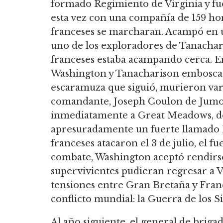
formado Regimiento de Virginia y fue
esta vez con una compañía de 159 ho
franceses se marcharan. Acampó en
uno de los exploradores de Tanachar
franceses estaba acampando cerca. E
Washington y Tanacharison emboscar
escaramuza que siguió, murieron vari
comandante, Joseph Coulon de Jumon
inmediatamente a Great Meadows, d
apresuradamente un fuerte llamado F
franceses atacaron el 3 de julio, el f
combate, Washington aceptó rendirs
supervivientes pudieran regresar a Vi
tensiones entre Gran Bretaña y Franc
conflicto mundial: la Guerra de los Si
Al año siguiente, el general de briga