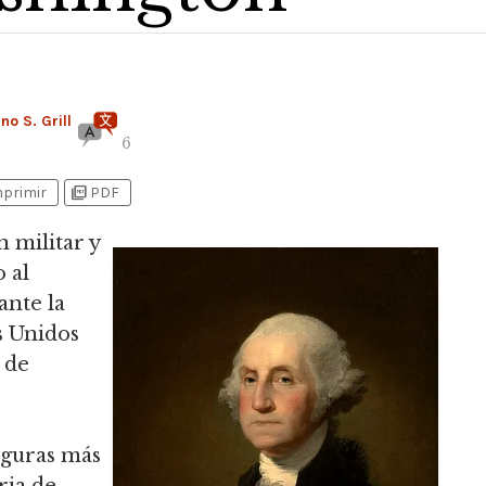
no S. Grill
6
picture_as_pdf
mprimir
PDF
n militar y
 al
ante la
s Unidos
 de
iguras más