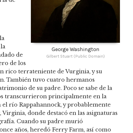
ria de
la
la
George Washington
ondado de
Gilbert Stuart (Public Domain)
ero de los
n rico terrateniente de Vurginia, y su
on. También tuvo cuatro hermanos
rimonio de su padre. Poco se sabe de la
os transcurrieron principalmente en la
n el río Rappahannock, y probablemente
, Virginia, donde destacó en las asignaturas
grafía. Cuando su padre murió
once años, heredó Ferry Farm, así como