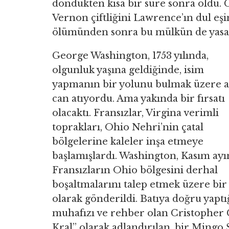
döndükten kısa bir süre sonra öldü.
Vernon çiftliğini Lawrence’ın dul eşi
ölümünden sonra bu mülkün de yasal 
George Washington, 1753 yılında,
olgunluk yaşına geldiğinde, isim
yapmanın bir yolunu bulmak üzere a
can atıyordu. Ama yakında bir fırsatı
olacaktı. Fransızlar, Virgina verimli
toprakları, Ohio Nehri’nin çatal
bölgelerine kaleler inşa etmeye
başlamışlardı. Washington, Kasım ayı
Fransızların Ohio bölgesini derhal
boşaltmalarını talep etmek üzere bir 
olarak gönderildi. Batıya doğru yaptı
muhafızı ve rehber olan Cristopher G
Kral” olarak adlandırılan, bir Mingo 