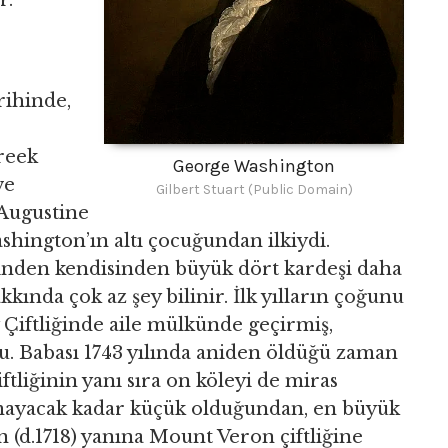
r.
rihinde,
reek
George Washington
ve
Gilbert Stuart (Public Domain)
 Augustine
shington’ın altı çocuğundan ilkiydi.
iğinden kendisinden büyük dört kardeşi daha
ında çok az şey bilinir. İlk yılların çoğunu
iftliğinde aile mülkünde geçirmiş,
tu. Babası 1743 yılında aniden öldüğü zaman
ftliğinin yanı sıra on köleyi de miras
amayacak kadar küçük olduğundan, en büyük
(d.1718) yanına Mount Veron çiftliğine