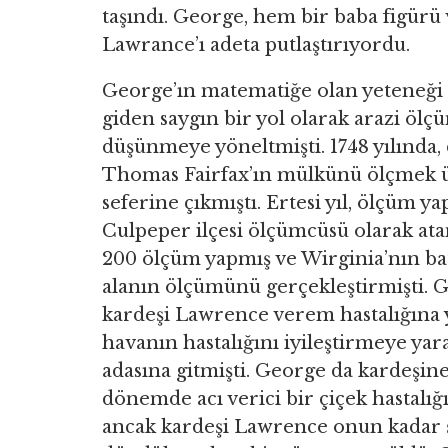
taşındı. George, hem bir baba figürü
Lawrance’ı adeta putlaştırıyordu.
George’ın matematiğe olan yeteneği 
giden saygın bir yol olarak arazi öl
düşünmeye yöneltmişti. 1748 yılında,
Thomas Fairfax’ın mülkünü ölçmek ü
seferine çıkmıştı. Ertesi yıl, ölçüm y
Culpeper ilçesi ölçümcüsü olarak ata
200 ölçüm yapmış ve Wirginia’nın ba
alanın ölçümünü gerçekleştirmişti. Ge
kardeşi Lawrence verem hastalığına ya
havanın hastalığını iyileştirmeye y
adasına gitmişti. George da kardeşine 
dönemde acı verici bir çiçek hastalığı
ancak kardeşi Lawrence onun kadar şan