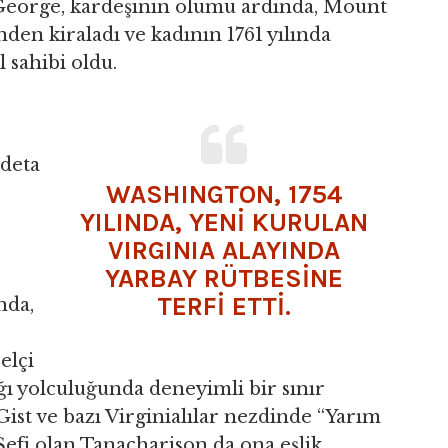
 George, kardeşinin ölümü ardında, Mount
nden kiraladı ve kadının 1761 yılında
sahibi oldu.
deta
WASHINGTON, 1754
YILINDA, YENİ KURULAN
VIRGINIA ALAYINDA
YARBAY RÜTBESİNE
TERFİ ETTİ.
nda,
elçi
ğı yolculuğunda deneyimli bir sınır
ist ve bazı Virginialılar nezdinde “Yarım
Şefi olan Tanacharison da ona eşlik