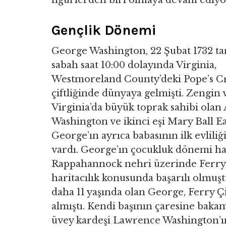
figürlerden biri olmaya devam ediyo
Gençlik Dönemi
George Washington, 22 Şubat 1732 ta
sabah saat 10:00 dolayında Virginia,
Westmoreland County’deki Pope’s C
çiftliğinde dünyaya gelmişti. Zengin 
Virginia’da büyük toprak sahibi olan
Washington ve ikinci eşi Mary Ball Ea
George’ın ayrıca babasının ilk evlil
vardı. George’ın çocukluk dönemi hakk
Rappahannock nehri üzerinde Ferry Ç
haritacılık konusunda başarılı olmuş
daha 11 yaşında olan George, Ferry Çi
almıştı. Kendi başının çaresine bak
üvey kardeşi Lawrence Washington’ın 