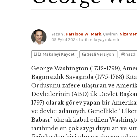
Yazan
:
Harrison W. Mark
, Çeviren:
Nizamet
09 Eylül 2024
tarihinde yayınlandı
bookmark_add
bookmark_added
headphones
print
Makaleyi Kaydet
Sesli Versiyon
Yazdı
George Washington (1732-1799), Ame
Bağımsızlık Savaşında (1775-1783) Kıta
Ordusunu zafere ulaştıran ve Amerik
Devletlerinin (ABD) ilk Devlet Başkan
1797) olarak görev yapan bir Amerika
ve devlet adamıydı. Genellikle” Ülke
Babası” olarak kabul edilen Washing
tarihinde en çok saygı duyulan ve si