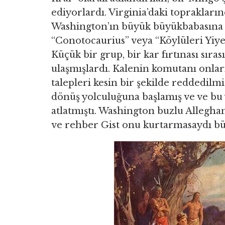
ediyorlardı. Virginia’daki toprakları
Washington’ın büyük büyükbabasına a
“Conotocaurius” veya “Köylüleri Yiy
Küçük bir grup, bir kar fırtınası sıra
ulaşmışlardı. Kalenin komutanı onlar
talepleri kesin bir şekilde reddedilm
dönüş yolculuğuna başlamış ve ve bu y
atlatmıştı. Washington buzlu Allegha
ve rehber Gist onu kurtarmasaydı bü