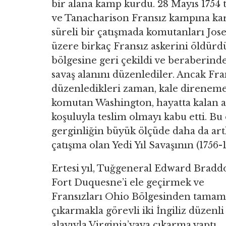
bir alana kamp kurdu. 28 Mayıs 1754 
ve Tanacharison Fransız kampına kar
süreli bir çatışmada komutanları Jo
üzere birkaç Fransız askerini öldü
bölgesine geri çekildi ve beraberinde
savaş alanını düzenlediler. Ancak Fra
düzenledikleri zaman, kale direnemed
komutan Washington, hayatta kalan a
koşuluyla teslim olmayı kabu etti. Bu 
gerginliğin büyük ölçüde daha da ar
çatışma olan Yedi Yıl Savaşının (1756
Ertesi yıl, Tuğgeneral Edward Bradd
Fort Duquesne’i ele geçirmek ve
Fransızları Ohio Bölgesinden tama
çıkarmakla görevli iki İngiliz düzenli
alayıyla Virginia’yaya çıkarma yaptı.