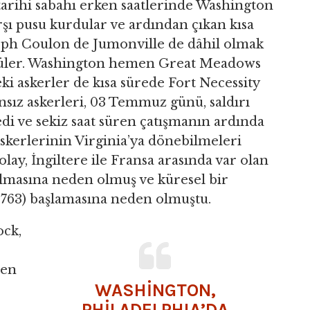
tarihi sabahı erken saatlerinde Washington
şı pusu kurdular ve ardından çıkan kısa
seph Coulon de Jumonville de dâhil olmak
rdüler. Washington hemen Great Meadows
ki askerler de kısa sürede Fort Necessity
nsız askerleri, 03 Temmuz günü, saldırı
i ve sekiz saat süren çatışmanın ardında
skerlerinin Virginia’ya dönebilmeleri
olay, İngiltere ile Fransa arasında var olan
tlmasına neden olmuş ve küresel bir
-1763) başlamasına neden olmuştu.
ock,
men
WASHİNGTON,
PHİLADELPHIA’DA