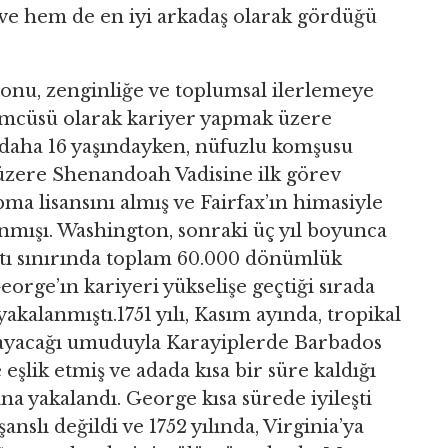
 ve hem de en iyi arkadaş olarak gördüğü
onu, zenginliğe ve toplumsal ilerlemeye
çümcüsü olarak kariyer yapmak üzere
 daha 16 yaşındayken, nüfuzlu komşusu
zere Shenandoah Vadisine ilk görev
apma lisansını almış ve Fairfax’ın himasiyle
nmışı. Washington, sonraki üç yıl boyunca
tı sınırında toplam 60.000 dönümlük
orge’ın kariyeri yükselişe geçtiği sırada
kalanmıştı.1751 yılı, Kasım ayında, tropikal
arayacağı umuduyla Karayiplerde Barbados
eşlik etmiş ve adada kısa bir süre kaldığı
na yakalandı. George kısa sürede iyileşti
slı değildi ve 1752 yılında, Virginia’ya