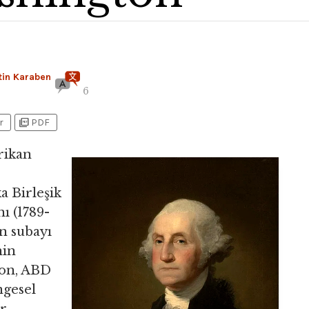
tin Karaben
6
picture_as_pdf
r
PDF
rikan
a Birleşik
ı (1789-
n subayı
nin
ton, ABD
mgesel