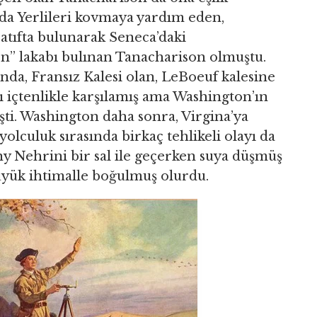
nda Yerlileri kovmaya yardım eden,
tıfta bulunarak Seneca’daki
en” lakabı bulınan Tanacharison olmuştu.
sında, Fransız Kalesi olan, LeBoeuf kalesine
ı içtenlikle karşılamış ama Washington’ın
işti. Washington daha sonra, Virgina’ya
olculuk sırasında birkaç tehlikeli olayı da
ny Nehrini bir sal ile geçerken suya düşmüş
yük ihtimalle boğulmuş olurdu.