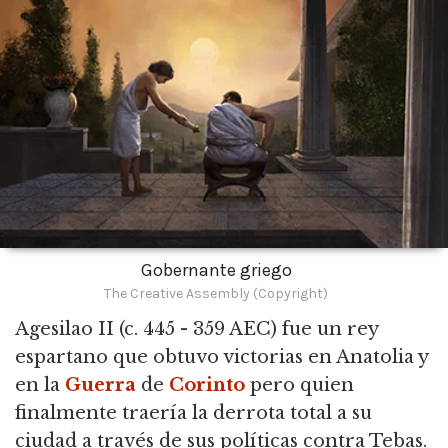
Gobernante griego
The Creative Assembly (Copyright)
Agesilao II
(c. 445 - 359 AEC) fue un rey
espartano que obtuvo victorias en Anatolia y
en la
Guerra
de
Corinto
pero quien
finalmente traería la derrota total a su
ciudad a través de sus políticas contra Tebas.