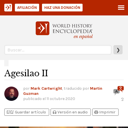
AFILIACIÓN
HAZ UNA DONACIÓN
en español
❯
Agesilao II
por
Mark Cartwright
, traducido por
Martin
Guzman
publicado el
11 octubre 2020
2
bookmark_add
bookmark_added
headphones
print
Guardar artículo
Versión en audio
Imprimir