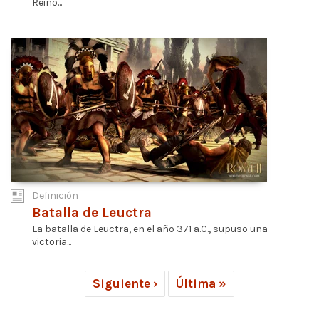
Reino...
Definición
Batalla de Leuctra
La batalla de Leuctra, en el año 371 a.C., supuso una
victoria...
Siguiente ›
Última »