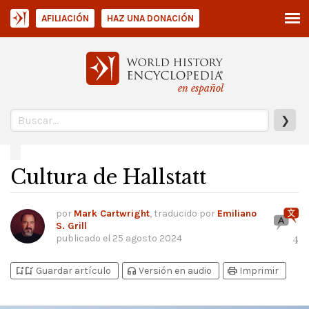
AFILIACIÓN
HAZ UNA DONACIÓN
en español
❯
Cultura de Hallstatt
por
Mark Cartwright
, traducido por
Emiliano
S. Grill
publicado el
25 agosto 2024
4
bookmark_add
bookmark_added
headphones
print
Guardar artículo
Versión en audio
Imprimir