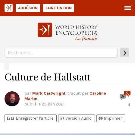
ADHÉSION
FAIRE UN DON
En français
❯
Culture de Hallstatt
par
Mark Cartwright
, traduit par
Caroline
Martin
publié le
23 juin 2021
4
bookmark_add
bookmark_added
headphones
print
Enregistrer l'article
Version Audio
Imprimer